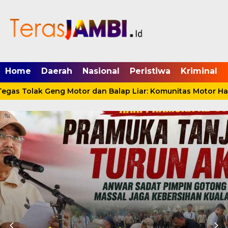
mgid.com, 522897, DIRECT, d4c29acad76ce94f
Home
Daerah
Nasional
Peristiwa
Kriminal
as Tolak Geng Motor dan Balap Liar: Komunitas Motor Haru