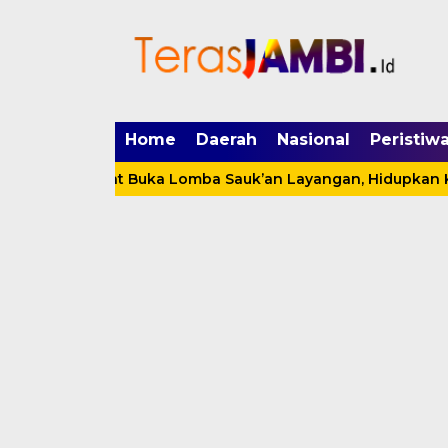
mgid.com, 522897, DIRECT, d4c29acad76ce94f
Home
Daerah
Nasional
Peristiw
dat Buka Lomba Sauk’an Layangan, Hidupkan Kembali Permai