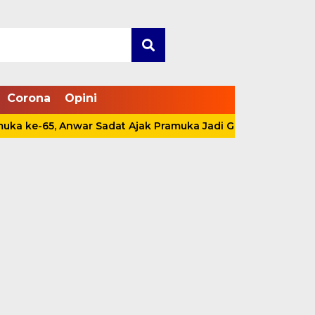
Corona
Opini
nwar Sadat Ajak Pramuka Jadi Garda Terdepan Jaga Lingkun