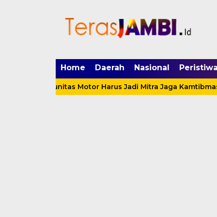
mgid.com, 522897, DIRECT, d4c29acad76ce94f
Home
Daerah
Nasional
Peristiw
r: Komunitas Motor Harus Jadi Mitra Jaga Kamtibmas