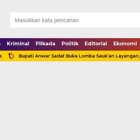
a
Kriminal
Pilkada
Politik
Editorial
Ekonomi
Bupati Anwar Sadat Buka Lomba Sauk’an Layangan, Hidupka