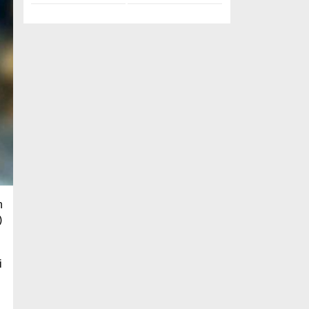
n
)
i