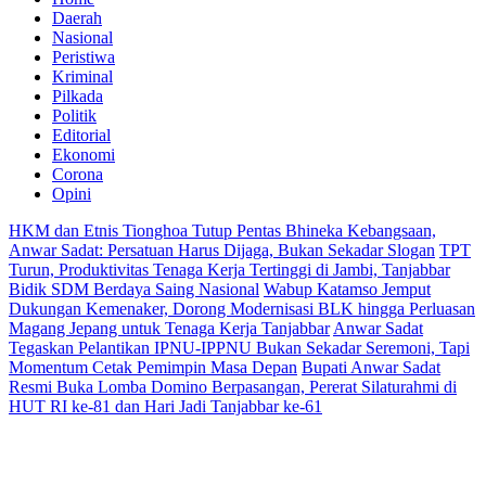
Daerah
Nasional
Peristiwa
Kriminal
Pilkada
Politik
Editorial
Ekonomi
Corona
Opini
HKM dan Etnis Tionghoa Tutup Pentas Bhineka Kebangsaan,
Anwar Sadat: Persatuan Harus Dijaga, Bukan Sekadar Slogan
TPT
Turun, Produktivitas Tenaga Kerja Tertinggi di Jambi, Tanjabbar
Bidik SDM Berdaya Saing Nasional
Wabup Katamso Jemput
Dukungan Kemenaker, Dorong Modernisasi BLK hingga Perluasan
Magang Jepang untuk Tenaga Kerja Tanjabbar
Anwar Sadat
Tegaskan Pelantikan IPNU-IPPNU Bukan Sekadar Seremoni, Tapi
Momentum Cetak Pemimpin Masa Depan
Bupati Anwar Sadat
Resmi Buka Lomba Domino Berpasangan, Pererat Silaturahmi di
HUT RI ke-81 dan Hari Jadi Tanjabbar ke-61