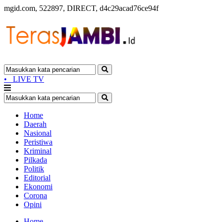
mgid.com, 522897, DIRECT, d4c29acad76ce94f
•
LIVE TV
Home
Daerah
Nasional
Peristiwa
Kriminal
Pilkada
Politik
Editorial
Ekonomi
Corona
Opini
Home