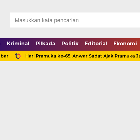
a
Kriminal
Pilkada
Politik
Editorial
Ekonomi
Hari Pramuka ke-65, Anwar Sadat Ajak Pramuka Jadi Ga