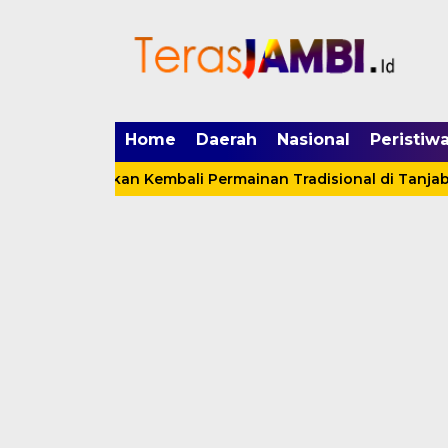
mgid.com, 522897, DIRECT, d4c29acad76ce94f
Home
Daerah
Nasional
Peristiw
 Hidupkan Kembali Permainan Tradisional di Tanjabbar