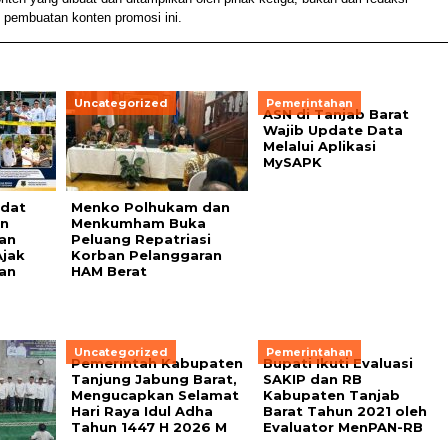
 pembuatan konten promosi ini.
Uncategorized
Pemerintahan
ASN di Tanjab Barat
Wajib Update Data
Melalui Aplikasi
MySAPK
adat
Menko Polhukam dan
an
Menkumham Buka
an
Peluang Repatriasi
Ajak
Korban Pelanggaran
an
HAM Berat
Uncategorized
Pemerintahan
Pemerintah Kabupaten
Bupati Ikuti Evaluasi
Tanjung Jabung Barat,
SAKIP dan RB
Mengucapkan Selamat
Kabupaten Tanjab
Hari Raya Idul Adha
Barat Tahun 2021 oleh
Tahun 1447 H 2026 M
Evaluator MenPAN-RB