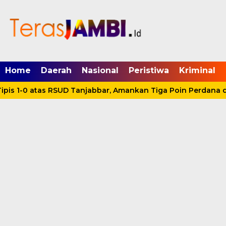
mgid.com, 522897, DIRECT, d4c29acad76ce94f
Home
Daerah
Nasional
Peristiwa
Kriminal
is 1-0 atas RSUD Tanjabbar, Amankan Tiga Poin Perdana di