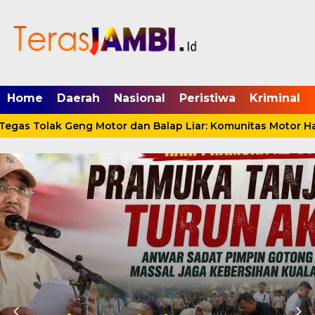
mgid.com, 522897, DIRECT, d4c29acad76ce94f
Home
Daerah
Nasional
Peristiwa
Kriminal
as Tolak Geng Motor dan Balap Liar: Komunitas Motor Haru