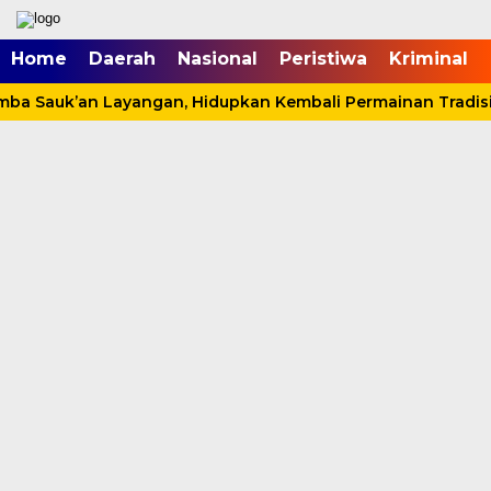
mgid.com, 522897, DIRECT, d4c29acad76ce94f
Home
Daerah
Nasional
Peristiwa
Kriminal
a Sauk’an Layangan, Hidupkan Kembali Permainan Tradision