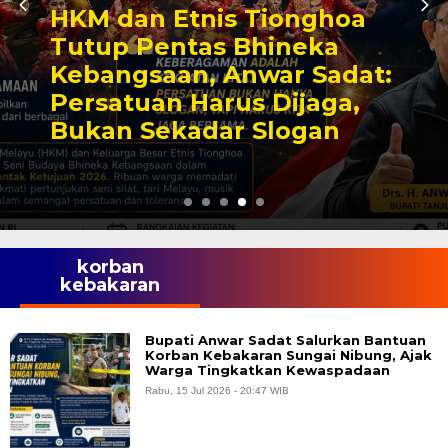
HKM dan Etnis Tionghoa
Tutup Pentas Bhineka
Kebangsaan, Anwar Sadat:
Persatuan Harus Dijaga,
Bukan Sekadar Slogan
korban
kebakaran
Bupati Anwar Sadat Salurkan Bantuan
Korban Kebakaran Sungai Nibung, Ajak
Warga Tingkatkan Kewaspadaan
Rabu, 15 Jul 2026 - 20:47 WIB