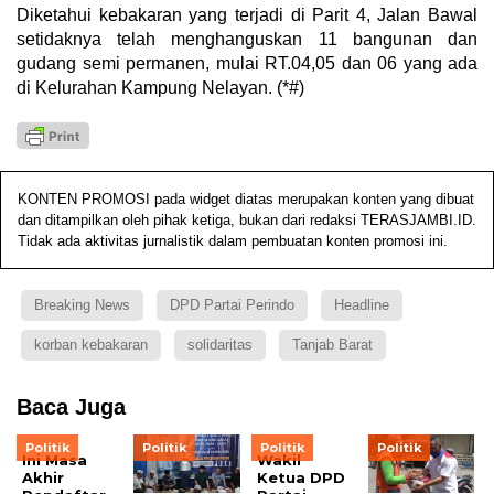
Diketahui kebakaran yang terjadi di Parit 4, Jalan Bawal
setidaknya telah menghanguskan 11 bangunan dan
gudang semi permanen, mulai RT.04,05 dan 06 yang ada
di Kelurahan Kampung Nelayan. (*#)
KONTEN PROMOSI pada widget diatas merupakan konten yang dibuat
dan ditampilkan oleh pihak ketiga, bukan dari redaksi TERASJAMBI.ID.
Tidak ada aktivitas jurnalistik dalam pembuatan konten promosi ini.
Breaking News
DPD Partai Perindo
Headline
korban kebakaran
solidaritas
Tanjab Barat
Baca Juga
Politik
Politik
Politik
Politik
Ini Masa
Wakil
Akhir
Ketua DPD