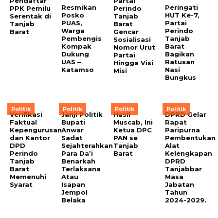
Pendaftar
Partai
Resmikan
Peringati
PPK Pemilu
Perindo
Posko
HUT Ke-7,
Serentak di
Tanjab
PUAS,
Partai
Tanjab
Barat
Warga
Perindo
Barat
Gencar
Pembengis
Tanjab
Sosialisasi
Kompak
Barat
Nomor Urut
Dukung
Bagikan
Partai
UAS –
Ratusan
Hingga Visi
Katamso
Nasi
Misi
Bungkus
Politik
Politik
Politik
Politik
Verifikasi
Janji Politik
Hasil
DPRD Gelar
Faktual
Bupati
Muscab, Ini
Rapat
Kepengurusan
Anwar
Ketua DPC
Paripurna
dan Kantor
Sadat
PAN se
Pembentukan
DPD
Sejahterahkan
Tanjab
Alat
Perindo
Para Da’i
Barat
Kelengkapan
Tanjab
Benarkah
DPRD
Barat
Terlaksana
Tanjabbar
Memenuhi
Atau
Masa
Syarat
Isapan
Jabatan
Jempol
Tahun
Belaka
2024-2029.