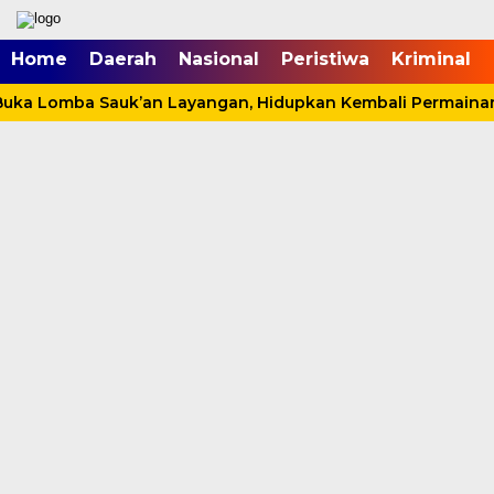
mgid.com, 522897, DIRECT, d4c29acad76ce94f
Home
Daerah
Nasional
Peristiwa
Kriminal
ka Lomba Sauk’an Layangan, Hidupkan Kembali Permainan T