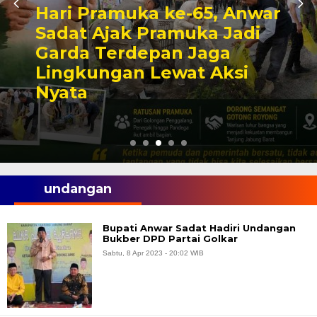
Hari Pramuka ke-65, Anwar
Sadat Ajak Pramuka Jadi
Garda Terdepan Jaga
Lingkungan Lewat Aksi
Nyata
undangan
Bupati Anwar Sadat Hadiri Undangan
Bukber DPD Partai Golkar
Sabtu, 8 Apr 2023 - 20:02 WIB