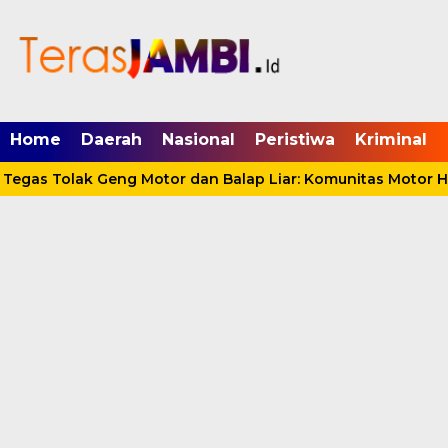
mgid.com, 522897, DIRECT, d4c29acad76ce94f
Home
Daerah
Nasional
Peristiwa
Kriminal
gas Tolak Geng Motor dan Balap Liar: Komunitas Motor Har