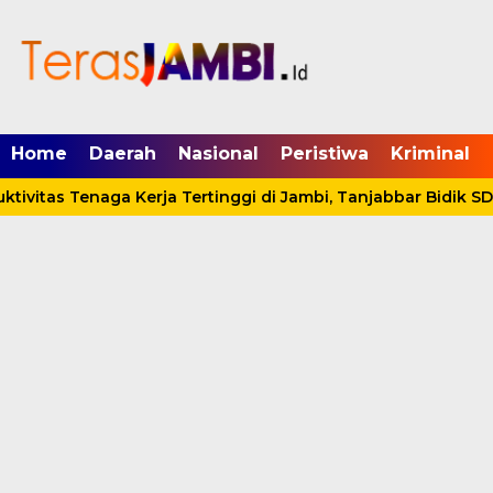
mgid.com, 522897, DIRECT, d4c29acad76ce94f
Home
Daerah
Nasional
Peristiwa
Kriminal
tivitas Tenaga Kerja Tertinggi di Jambi, Tanjabbar Bidik S