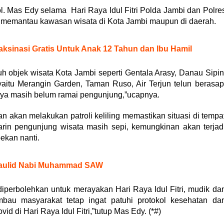
 Mas Edy selama Hari Raya Idul Fitri Polda Jambi dan Polre
tuk memantau kawasan wisata di Kota Jambi maupun di daerah.
aksinasi Gratis Untuk Anak 12 Tahun dan Ibu Hamil
ruh objek wisata Kota Jambi seperti Gentala Arasy, Danau Sipin
yaitu Merangin Garden, Taman Ruso, Air Terjun telun berasap
ya masih belum ramai pengunjung,”ucapnya.
 akan melakukan patroli keliling memastikan situasi di tempa
arin pengunjung wisata masih sepi, kemungkinan akan terjad
pekan nanti.
 Maulid Nabi Muhammad SAW
iperbolehkan untuk merayakan Hari Raya Idul Fitri, mudik da
bau masyarakat tetap ingat patuhi protokol kesehatan da
d di Hari Raya Idul Fitri,”tutup Mas Edy. (*#)