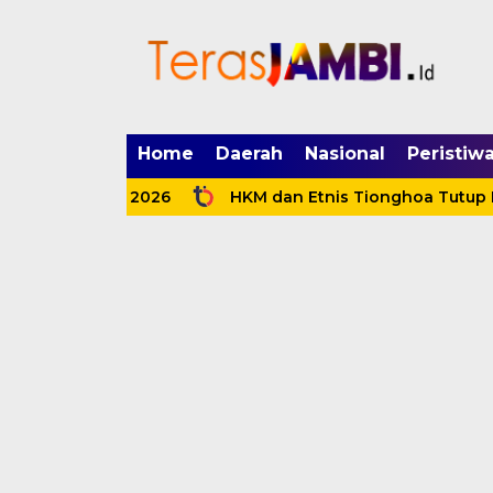
mgid.com, 522897, DIRECT, d4c29acad76ce94f
Home
Daerah
Nasional
Peristiw
i OPD Cup 2026
HKM dan Etnis Tionghoa Tutup Pentas