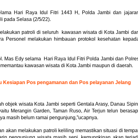
lama Hari Raya Idul Fitri 1443 H, Polda Jambi dan jajara
i pada Selasa (2/5/22).
elakukan patroli di seluruh kawasan wisata di Kota Jambi da
ra Personel melakukan himbauan protokol kesehatan kepad
 Mas Edy selama Hari Raya Idul Fitri Polda Jambi dan Polre
tuk memantau kawasan wisata di Kota Jambi maupun di daerah.
jau Kesiapan Pos pengamanan dan Pos pelayanan Jelang
ruh objek wisata Kota Jambi seperti Gentala Arasy, Danau Sipin
yaitu Merangin Garden, Taman Ruso, Air Terjun telun berasap
ya masih belum ramai pengunjung,”ucapnya.
 akan melakukan patroli keliling memastikan situasi di tempa
arin pengunjung wisata masih sepi, kemungkinan akan terjad