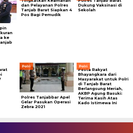
Tingkatkan Keamanan
Polres Tanjab Barat
dan Pelayanan Polres
Dukung Vaksinasi di
Tanjab Barat Siapkan 4
Sekolah
Pos Bagi Pemudik
pin
ukuran
a ke
Tanjab
Polri
Polri
arat
Pesta Rakyat
i
Bhayangkara dari
W
Masyarakat untuk Polri
di Tanjab Barat
Berlangsung Meriah,
AKBP Agung Basuki:
Polres Tanjabbar Apel
Terima Kasih Atas
Gelar Pasukan Operasi
Kado Istimewa Ini
Zebra 2021