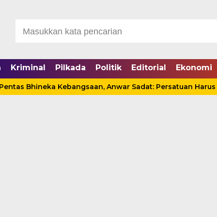
a
Kriminal
Pilkada
Politik
Editorial
Ekonomi
 Bhineka Kebangsaan, Anwar Sadat: Persatuan Harus Dijag