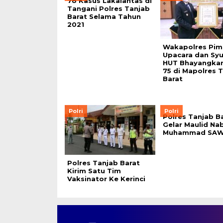
78 Kasus Lakalantas di
Tangani Polres Tanjab
Barat Selama Tahun
2021
Wakapolres Pim
Upacara dan Sy
HUT Bhayangkar
75 di Mapolres 
Barat
Polri
Polri
Polres Tanjab B
Gelar Maulid Nab
Muhammad SA
Polres Tanjab Barat
Kirim Satu Tim
Vaksinator Ke Kerinci