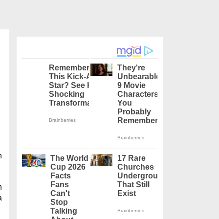
n
n
a