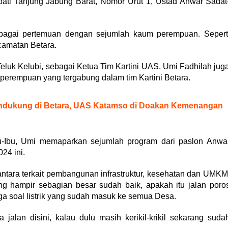
pati Tanjung Jabung Barat, Nomor Urut 1, Ustad Anwar Sadat
rbagai pertemuan dengan sejumlah kaum perempuan. Sepert
camatan Betara.
 Teluk Kelubi, sebagai Ketua Tim Kartini UAS, Umi Fadhilah jug
perempuan yang tergabung dalam tim Kartini Betara.
ndukung di Betara, UAS Katamso di Doakan Kemenangan
u-Ibu, Umi memaparkan sejumlah program dari paslon Anwa
24 ini.
ntara terkait pembangunan infrastruktur, kesehatan dan UMKM
ang hampir sebagian besar sudah baik, apakah itu jalan poro
ga soal listrik yang sudah masuk ke semua Desa.
jalan disini, kalau dulu masih kerikil-krikil sekarang suda