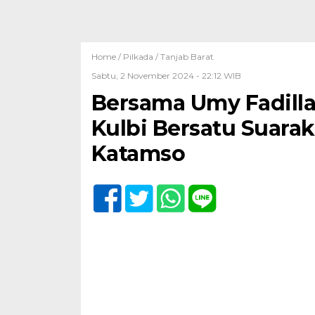
Home /
Pilkada
/
Tanjab Barat
Sabtu, 2 November 2024 - 22:12 WIB
Bersama Umy Fadill
Kulbi Bersatu Suar
Katamso