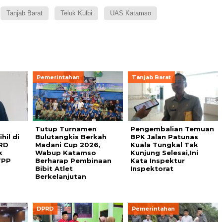
Tanjab Barat
Teluk Kulbi
UAS Katamso
Pemerintahan
Tanjab Barat
Tutup Turnamen
Pengembalian Temuan
il di
Bulutangkis Berkah
BPK Jalan Patunas
RD
Madani Cup 2026,
Kuala Tungkal Tak
k
Wabup Katamso
Kunjung Selesai,Ini
TPP
Berharap Pembinaan
Kata Inspektur
Bibit Atlet
Inspektorat
Berkelanjutan
DPRD
Pemerintahan