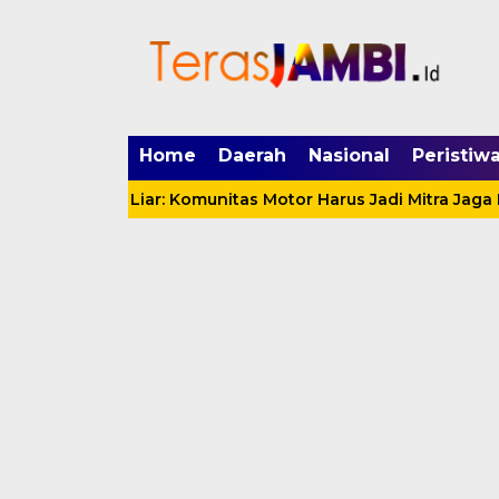
mgid.com, 522897, DIRECT, d4c29acad76ce94f
Home
Daerah
Nasional
Peristiw
 Balap Liar: Komunitas Motor Harus Jadi Mitra Jaga Kamtib