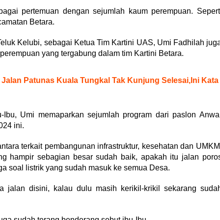
rbagai pertemuan dengan sejumlah kaum perempuan. Sepert
camatan Betara.
 Teluk Kelubi, sebagai Ketua Tim Kartini UAS, Umi Fadhilah jug
perempuan yang tergabung dalam tim Kartini Betara.
lan Patunas Kuala Tungkal Tak Kunjung Selesai,Ini Kata
u-Ibu, Umi memaparkan sejumlah program dari paslon Anwa
24 ini.
ntara terkait pembangunan infrastruktur, kesehatan dan UMKM
ang hampir sebagian besar sudah baik, apakah itu jalan poro
ga soal listrik yang sudah masuk ke semua Desa.
jalan disini, kalau dulu masih kerikil-krikil sekarang suda
uga sudah terang benderang sebut ibu-Ibu.