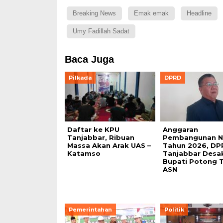
Breaking News
Emak emak
Headline
Umy Fadillah Sadat
Baca Juga
Pilkada
DPRD
Daftar ke KPU
Anggaran
Tanjabbar, Ribuan
Pembangunan Nih
Massa Akan Arak UAS –
Tahun 2026, DP
Katamso
Tanjabbar Desa
Bupati Potong 
ASN
Pemerintahan
Politik