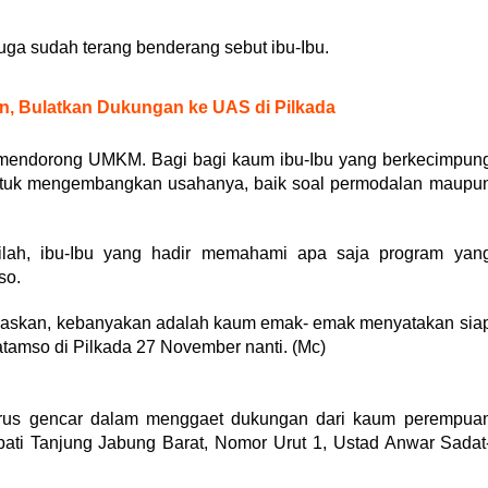
uga sudah terang benderang sebut ibu-Ibu.
, Bulatkan Dukungan ke UAS di Pilkada
mendorong UMKM. Bagi bagi kaum ibu-Ibu yang berkecimpun
ntuk mengembangkan usahanya, baik soal permodalan maupu
lah, ibu-Ibu yang hadir memahami apa saja program yan
so.
jelaskan, kebanyakan adalah kaum emak- emak menyatakan sia
amso di Pilkada 27 November nanti. (Mc)
rus gencar dalam menggaet dukungan dari kaum perempua
pati Tanjung Jabung Barat, Nomor Urut 1, Ustad Anwar Sadat