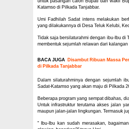
untuk pasangan calon Bupati dan wakil Bu
Katamso di Pilkada Tanjabbar.
Umi Fadhilah Sadat intens melakukan be
yang dilakukannya di Desa Teluk Kelubi, Ke
Tidak saja bersilaturahmi dengan ibu-Ibu di
membentuk sejumlah relawan dari kalangan 
BACA JUGA
Disambut Ribuan Massa Pe
di Pilkada Tanjabbar
Dalam silaturahminya dengan sejumlah ib
Sadat-Katamso yang akan maju di Pilkada 20
Beberapa program yang sempat dibahas, dia
Untuk infrastruktur terutama akses jalan y
maupun jalan-jalan lingkungan. Termasuk ju
” Ibu-Ibu kan sudah merasakan, bagaimana 