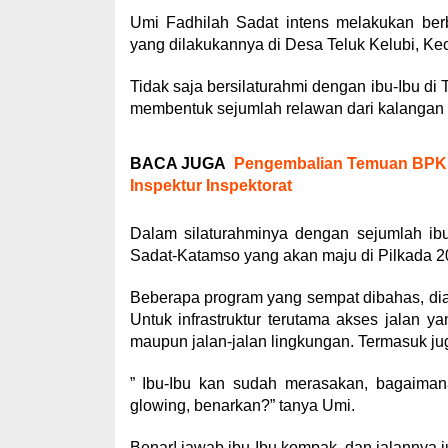
Umi Fadhilah Sadat intens melakukan be
yang dilakukannya di Desa Teluk Kelubi, Ke
Tidak saja bersilaturahmi dengan ibu-Ibu di
membentuk sejumlah relawan dari kalangan 
BACA JUGA
Pengembalian Temuan BPK Ja
Inspektur Inspektorat
Dalam silaturahminya dengan sejumlah ib
Sadat-Katamso yang akan maju di Pilkada 20
Beberapa program yang sempat dibahas, dia
Untuk infrastruktur terutama akses jalan y
maupun jalan-jalan lingkungan. Termasuk ju
” Ibu-Ibu kan sudah merasakan, bagaimana 
glowing, benarkan?” tanya Umi.
Benar! jawab ibu-Ibu kompak, dan jalannya j