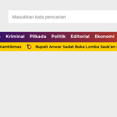
a
Kriminal
Pilkada
Politik
Editorial
Ekonomi
mas
Bupati Anwar Sadat Buka Lomba Sauk’an Layangan