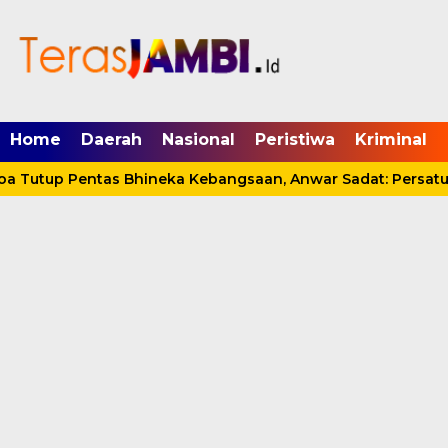
mgid.com, 522897, DIRECT, d4c29acad76ce94f
Home
Daerah
Nasional
Peristiwa
Kriminal
Tutup Pentas Bhineka Kebangsaan, Anwar Sadat: Persatuan