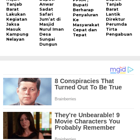
Tanjab
Anwar
Tanjab
Bupati
Barat
Sadat
Barat
Berharap
Lakukan
Safari
Lantik
Penyaluran
Kegiatan
Jum’at di
Direktur
Ke
Jaksa
Masjid
Perumda
Masyarakat
Masuk
Nurul Iman
Tirta
Cepat dan
Kampung
Desa
Pengabuan
Tepat
Nelayan
Sungai
Dungun