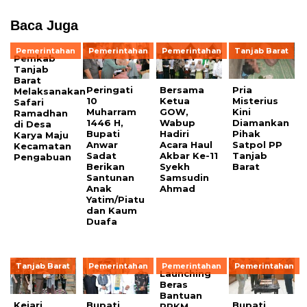
Baca Juga
Pemerintahan
Pemerintahan
Pemerintahan
Tanjab Barat
Pemkab
Tanjab
Barat
Peringati
Bersama
Pria
Melaksanakan
10
Ketua
Misterius
Safari
Muharram
GOW,
Kini
Ramadhan
1446 H,
Wabup
Diamankan
di Desa
Bupati
Hadiri
Pihak
Karya Maju
Anwar
Acara Haul
Satpol PP
Kecamatan
Sadat
Akbar Ke-11
Tanjab
Pengabuan
Berikan
Syekh
Barat
Santunan
Samsudin
Anak
Ahmad
Yatim/Piatu
dan Kaum
Duafa
Tanjab Barat
Pemerintahan
Pemerintahan
Pemerintahan
Launching
Beras
Bantuan
Kejari
Bupati
Bupati
PPKM ,