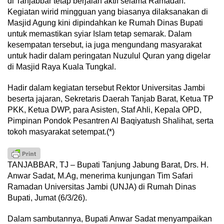
di Tanjabbar tetap berjalan aktif selama Ramadan.
Kegiatan wirid mingguan yang biasanya dilaksanakan di
Masjid Agung kini dipindahkan ke Rumah Dinas Bupati
untuk memastikan syiar Islam tetap semarak. Dalam
kesempatan tersebut, ia juga mengundang masyarakat
untuk hadir dalam peringatan Nuzulul Quran yang digelar
di Masjid Raya Kuala Tungkal.
Hadir dalam kegiatan tersebut Rektor Universitas Jambi
beserta jajaran, Sekretaris Daerah Tanjab Barat, Ketua TP
PKK, Ketua DWP, para Asisten, Staf Ahli, Kepala OPD,
Pimpinan Pondok Pesantren Al Baqiyatush Shalihat, serta
tokoh masyarakat setempat.(*)
TANJABBAR, TJ – Bupati Tanjung Jabung Barat, Drs. H.
Anwar Sadat, M.Ag, menerima kunjungan Tim Safari
Ramadan Universitas Jambi (UNJA) di Rumah Dinas
Bupati, Jumat (6/3/26).
Dalam sambutannya, Bupati Anwar Sadat menyampaikan