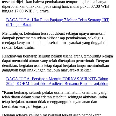
tersebut dijelaskan bahwa pembakaran tempurung kelapa hanya
diperbolehkan dilakukan pada siang hari, mulai pukul 07.00 WIB
hingga 17.00 WIB,” ujarnya.
BACA JUGA
Ular Piton Panjang 7 Meter Telan Seorang IRT
di Tanjab Barat
Menurutnya, ketentuan tersebut dibuat sebagai upaya menekan
dampak pencemaran udara akibat asap pembakaran, sekaligus
menjaga kenyamanan dan kesehatan masyarakat yang tinggal di
sekitar lokasi usaha.
Rendriawan berharap seluruh pelaku usaha arang tempurung kelapa
dapat mematuhi aturan yang telah ditetapkan pemerintah. Dengan
demikian, kegiatan usaha tetap dapat berjalan tanpa menimbulkan
gangguan bagi lingkungan maupun masyarakat sekitar.
BACA JUGA
Persiapan Menuju FORNAS VIII NTB Tahun
2025, KORMI Tanjabbar Audiensi Bersama Bupati Tanjabbar
“Kami berharap seluruh pelaku usaha mematuhi ketentuan yang
telah diatur dalam surat edaran tersebut, sehingga aktivitas usaha
tetap berjalan, namun tidak mengganggu kenyamanan dan
kesehatan warga,” tegasnya.
Dengan adanya keluhan masyarakat terkait asap pembakaran,