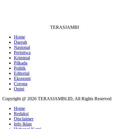
TERASJAMBI
Home
Daerah
Nasional
Peristiwa
Kriminal
Pilkada
Politik
Editorial
Ekonomi
Corona
Opini
Copyright @ 2026 TERASJAMBI.ID, All Rights Reserved
Home
Redaksi
Disclaimer
Info Iklan