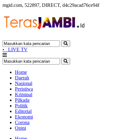
mgid.com, 522897, DIRECT, d4c29acad76ce94f
•
LIVE TV
Home
Daerah
Nasional
Peristiwa
Kriminal
Pilkada
Politik
Editorial
Ekonomi
Corona
Opini
Home