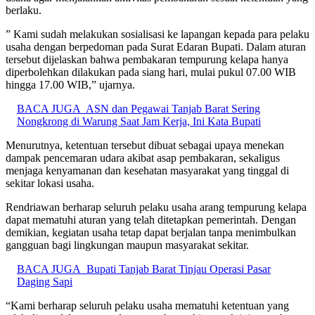
berlaku.
” Kami sudah melakukan sosialisasi ke lapangan kepada para pelaku
usaha dengan berpedoman pada Surat Edaran Bupati. Dalam aturan
tersebut dijelaskan bahwa pembakaran tempurung kelapa hanya
diperbolehkan dilakukan pada siang hari, mulai pukul 07.00 WIB
hingga 17.00 WIB,” ujarnya.
BACA JUGA
ASN dan Pegawai Tanjab Barat Sering
Nongkrong di Warung Saat Jam Kerja, Ini Kata Bupati
Menurutnya, ketentuan tersebut dibuat sebagai upaya menekan
dampak pencemaran udara akibat asap pembakaran, sekaligus
menjaga kenyamanan dan kesehatan masyarakat yang tinggal di
sekitar lokasi usaha.
Rendriawan berharap seluruh pelaku usaha arang tempurung kelapa
dapat mematuhi aturan yang telah ditetapkan pemerintah. Dengan
demikian, kegiatan usaha tetap dapat berjalan tanpa menimbulkan
gangguan bagi lingkungan maupun masyarakat sekitar.
BACA JUGA
Bupati Tanjab Barat Tinjau Operasi Pasar
Daging Sapi
“Kami berharap seluruh pelaku usaha mematuhi ketentuan yang