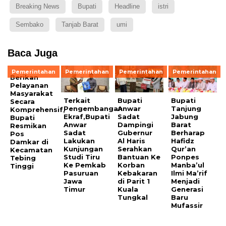
Breaking News
Bupati
Headline
istri
Sembako
Tanjab Barat
umi
Baca Juga
Pemerintahan
Pemerintahan
Pemerintahan
Pemerintahan
Berikan
Pelayanan
Masyarakat
Terkait
Bupati
Bupati
Secara
Pengembangan
Anwar
Tanjung
Komprehensif,
Ekraf,Bupati
Sadat
Jabung
Bupati
Anwar
Dampingi
Barat
Resmikan
Sadat
Gubernur
Berharap
Pos
Lakukan
Al Haris
Hafidz
Damkar di
Kunjungan
Serahkan
Qur’an
Kecamatan
Studi Tiru
Bantuan Ke
Ponpes
Tebing
Ke Pemkab
Korban
Manba’ul
Tinggi
Pasuruan
Kebakaran
Ilmi Ma’rif
Jawa
di Parit 1
Menjadi
Timur
Kuala
Generasi
Tungkal
Baru
Mufassir