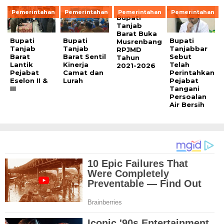
Pemerintahan
Pemerintahan
Pemerintahan
Pemerintahan
Bupati
Tanjab
Barat Buka
Bupati
Bupati
Bupati
Musrenbang
Tanjab
Tanjab
Tanjabbar
RPJMD
Barat
Barat Sentil
Sebut
Tahun
Lantik
Kinerja
Telah
2021-2026
Pejabat
Camat dan
Perintahkan
Eselon II &
Lurah
Pejabat
III
Tangani
Persoalan
Air Bersih