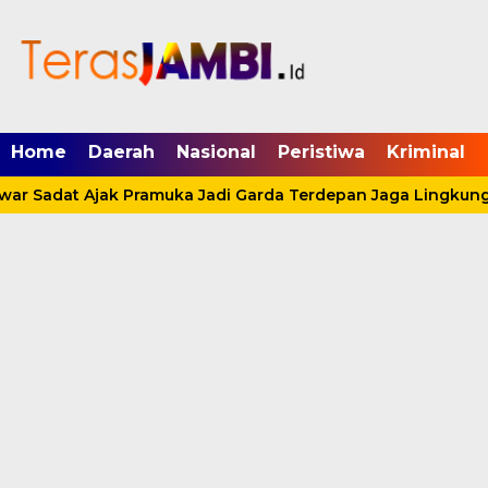
mgid.com, 522897, DIRECT, d4c29acad76ce94f
Home
Daerah
Nasional
Peristiwa
Kriminal
ar Sadat Ajak Pramuka Jadi Garda Terdepan Jaga Lingkunga