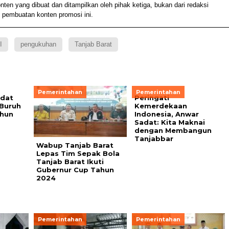
 yang dibuat dan ditampilkan oleh pihak ketiga, bukan dari redaksi
 pembuatan konten promosi ini.
I
pengukuhan
Tanjab Barat
Pemerintahan
Pemerintahan
adat
Peringati
 Buruh
Kemerdekaan
ahun
Indonesia, Anwar
Sadat: Kita Maknai
dengan Membangun
Tanjabbar
Wabup Tanjab Barat
Lepas Tim Sepak Bola
Tanjab Barat Ikuti
Gubernur Cup Tahun
2024
Pemerintahan
Pemerintahan