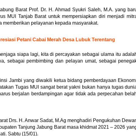
bung Barat Prof. Dr. H. Ahmad Syukri Saleh, M.A. yang bar
us MUI Tanjab Barat untuk mempersiapkan diri menjadi mitr
ta memberikan pelayanan kepada masyarakat.
resiasi Petani Cabai Merah Desa Lubuk Terentang
menjaga siapa lagi, kita di percayakan sebagai ulama itu adala
twa, sebagai pembimbing dan pelayan umat, sebagai penega
nsi Jambi yang diwakili ketua bidang pemberdayaan Ekonom
gatakan Tugas MUI sangat berat yakni bukan hanya tugas duni
harus berjalan berdampingan agar tidak ada perpecahan bela
rat Drs. H. Anwar Sadat, M.Ag menghadiri Pengukuhan Dewa
abupaten Tanjung Jabung Barat masa khidmat 2021 – 2026 yan
ti. Sabtu (15/01).