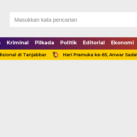
a
Kriminal
Pilkada
Politik
Editorial
Ekonomi
di Tanjabbar
Hari Pramuka ke-65, Anwar Sadat Ajak 