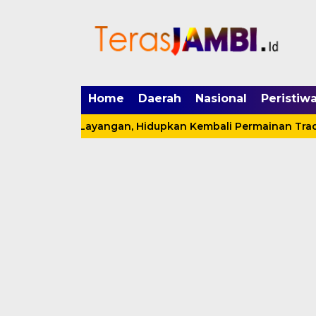
mgid.com, 522897, DIRECT, d4c29acad76ce94f
Home
Daerah
Nasional
Peristiw
auk’an Layangan, Hidupkan Kembali Permainan Tradisional 