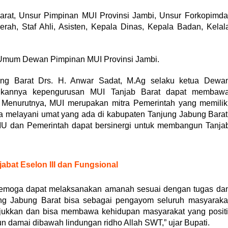
Barat, Unsur Pimpinan MUI Provinsi Jambi, Unsur Forkopimda
rah, Staf Ahli, Asisten, Kepala Dinas, Kepala Badan, Kelal
 Umum Dewan Pimpinan MUI Provinsi Jambi.
ng Barat Drs. H. Anwar Sadat, M.Ag selaku ketua Dewa
uhkannya kepengurusan MUI Tanjab Barat dapat membaw
 Menurutnya, MUI merupakan mitra Pemerintah yang memilik
melayani umat yang ada di kabupaten Tanjung Jabung Barat
 MU dan Pemerintah dapat bersinergi untuk membangun Tanja
bat Eselon III dan Fungsional
semoga dapat melaksanakan amanah sesuai dengan tugas da
ng Jabung Barat bisa sebagai pengayom seluruh masyaraka
jukkan dan bisa membawa kehidupan masyarakat yang positi
n damai dibawah lindungan ridho Allah SWT,” ujar Bupati.