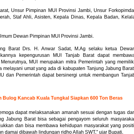
Barat, Unsur Pimpinan MUI Provinsi Jambi, Unsur Forkopimda
rah, Staf Ahli, Asisten, Kepala Dinas, Kepala Badan, Kelal
 Umum Dewan Pimpinan MUI Provinsi Jambi.
ng Barat Drs. H. Anwar Sadat, M.Ag selaku ketua Dewa
uhkannya kepengurusan MUI Tanjab Barat dapat membaw
 Menurutnya, MUI merupakan mitra Pemerintah yang memilik
melayani umat yang ada di kabupaten Tanjung Jabung Barat
 MU dan Pemerintah dapat bersinergi untuk membangun Tanja
 Bulog Kancab Kuala Tungkal Siapkan 600 Ton Beras
semoga dapat melaksanakan amanah sesuai dengan tugas da
ng Jabung Barat bisa sebagai pengayom seluruh masyaraka
jukkan dan bisa membawa kehidupan masyarakat yang positi
n damai dibawah lindungan ridho Allah SWT,” ujar Bupati.