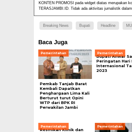
KONTEN PROMOSI pada widget diatas merupakan konten
TERASJAMBI.ID. Tidak ada aktivitas jurnalistik dalam
Breaking News
Bupati
Headline
MU
Baca Juga
Pemerintahan
Pemerintahan
Bupati Anwar S
Peringatan Hari
Internasional T
2023
Pemkab Tanjab Barat
Kembali Dapatkan
Penghargaan Lima Kali
Berturut turut Opini
WTP dari BPK RI
Perwakilan Jambi
Pemerintahan
Pemerintahan
Resmikan Klinik dan