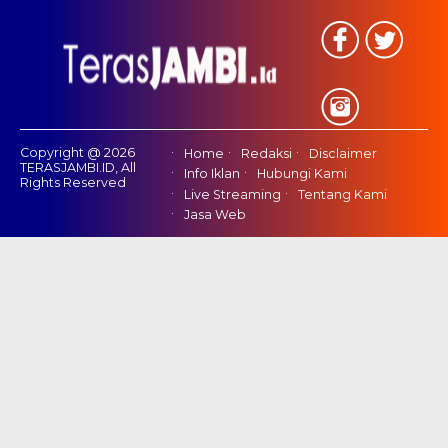
Copyright @ 2026
Home
Redaksi
Disclaimer
TERASJAMBI.ID, All
Info Iklan
Hubungi Kami
Rights Reserved
Live Streaming
Tentang Kami
Jasa Web