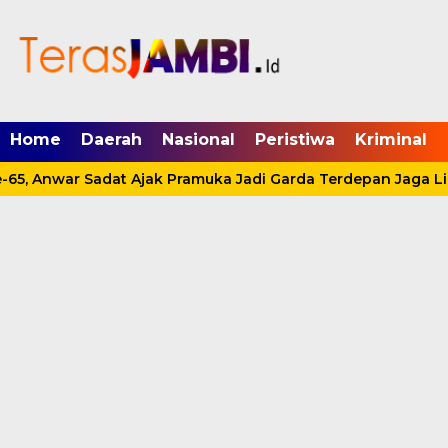
mgid.com, 522897, DIRECT, d4c29acad76ce94f
Home
Daerah
Nasional
Peristiwa
Kriminal
65, Anwar Sadat Ajak Pramuka Jadi Garda Terdepan Jaga Li