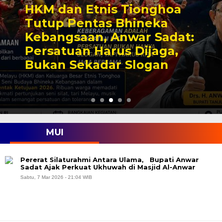
HKM dan Etnis Tionghoa
Tutup Pentas Bhineka
Kebangsaan, Anwar Sadat:
Persatuan Harus Dijaga,
Bukan Sekadar Slogan
MUI
Pererat Silaturahmi Antara Ulama, Bupati Anwar
Sadat Ajak Perkuat Ukhuwah di Masjid Al-Anwar
Sabtu, 7 Mar 2026 - 21:04 WIB