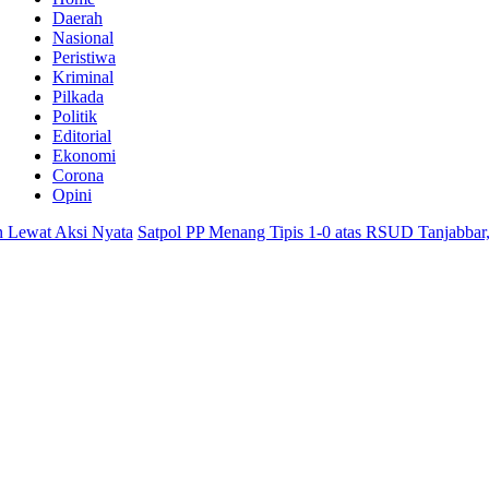
Daerah
Nasional
Peristiwa
Kriminal
Pilkada
Politik
Editorial
Ekonomi
Corona
Opini
wat Aksi Nyata
Satpol PP Menang Tipis 1-0 atas RSUD Tanjabbar, A