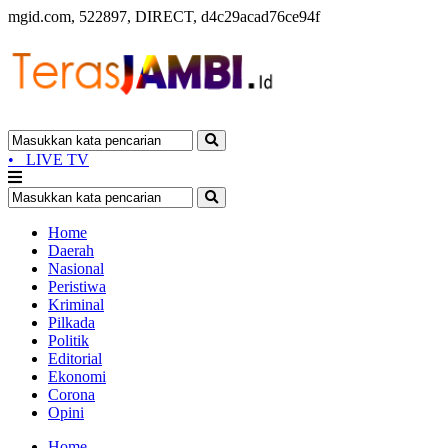
mgid.com, 522897, DIRECT, d4c29acad76ce94f
•
LIVE TV
Home
Daerah
Nasional
Peristiwa
Kriminal
Pilkada
Politik
Editorial
Ekonomi
Corona
Opini
Home