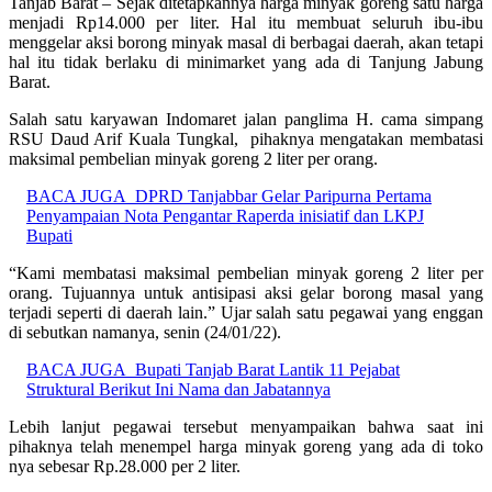
Tanjab Barat – Sejak ditetapkannya harga minyak goreng satu harga
menjadi Rp14.000 per liter. Hal itu membuat seluruh ibu-ibu
menggelar aksi borong minyak masal di berbagai daerah, akan tetapi
hal itu tidak berlaku di minimarket yang ada di Tanjung Jabung
Barat.
Salah satu karyawan Indomaret jalan panglima H. cama simpang
RSU Daud Arif Kuala Tungkal, pihaknya mengatakan membatasi
maksimal pembelian minyak goreng 2 liter per orang.
BACA JUGA
DPRD Tanjabbar Gelar Paripurna Pertama
Penyampaian Nota Pengantar Raperda inisiatif dan LKPJ
Bupati
“Kami membatasi maksimal pembelian minyak goreng 2 liter per
orang. Tujuannya untuk antisipasi aksi gelar borong masal yang
terjadi seperti di daerah lain.” Ujar salah satu pegawai yang enggan
di sebutkan namanya, senin (24/01/22).
BACA JUGA
Bupati Tanjab Barat Lantik 11 Pejabat
Struktural Berikut Ini Nama dan Jabatannya
Lebih lanjut pegawai tersebut menyampaikan bahwa saat ini
pihaknya telah menempel harga minyak goreng yang ada di toko
nya sebesar Rp.28.000 per 2 liter.