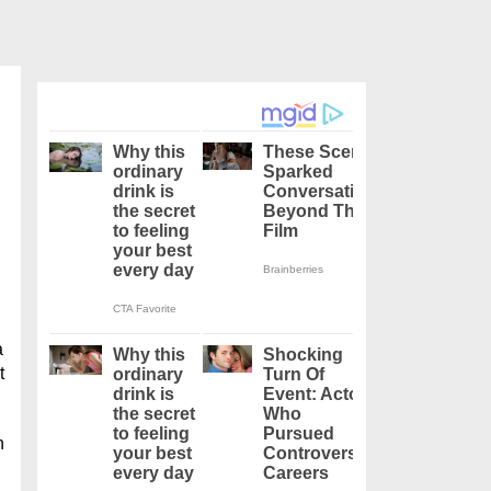
a
t
n