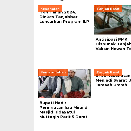
Kesehatan
Tanjab Barat
HKN Tahun 2024,
Dinkes Tanjabbar
Luncurkan Program ILP
Antisipasi PMK,
Disbunak Tanjab
Vaksin Hewan T
Pemerintahan
Tanjab Barat
BPJS Kesehatan
Menjadi Syarat 
Jamaah Umrah
Bupati Hadiri
Peringatan Isra Miraj di
Masjid Hidayatul
Muttaqin Parit 5 Darat