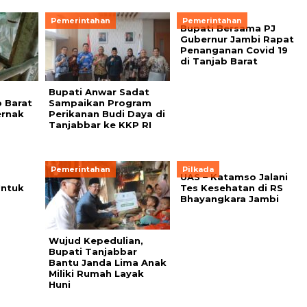
Pemerintahan
Pemerintahan
Bupati Bersama PJ
Gubernur Jambi Rapat
Penanganan Covid 19
di Tanjab Barat
Bupati Anwar Sadat
 Barat
Sampaikan Program
ernak
Perikanan Budi Daya di
Tanjabbar ke KKP RI
Pemerintahan
Pilkada
UAS – Katamso Jalani
Untuk
Tes Kesehatan di RS
Bhayangkara Jambi
Wujud Kepedulian,
Bupati Tanjabbar
Bantu Janda Lima Anak
Miliki Rumah Layak
Huni