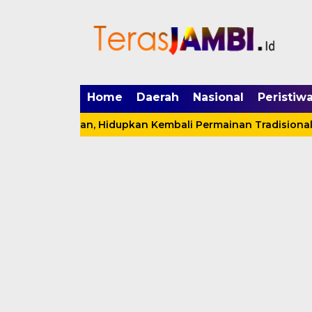
mgid.com, 522897, DIRECT, d4c29acad76ce94f
Home
Daerah
Nasional
Peristiw
n Layangan, Hidupkan Kembali Permainan Tradisional di T