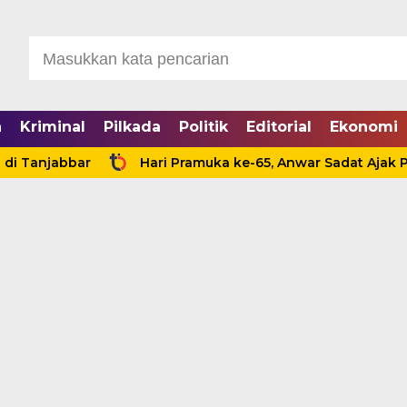
a
Kriminal
Pilkada
Politik
Editorial
Ekonomi
anjabbar
Hari Pramuka ke-65, Anwar Sadat Ajak Pramu