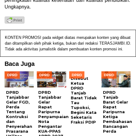
peningkatan kualitas kesehatan dan kualitas pendidikan.”
Ungkapnya.
KONTEN PROMOSI pada widget diatas merupakan konten yang dibuat
dan ditampilkan oleh pihak ketiga, bukan dari redaksi TERASJAMBI.ID.
Tidak ada aktivitas jurnalistik dalam pembuatan konten promosi ini.
Baca Juga
DPRD
DPRD
DPRD
DPRD
Disebut
Ketua
DPRD
DPRD
DPRD
DPRD
Tanjab
Tanjabbar
Tanjabbar
Tanjab
Barat Tidak
Gelar FGD,
Gelar
Barat Gelar
Tau
Perda
Rapat
Rapat
Tupoksi,
Tentang
Paripurna
Paripurna
Begini Kata
Kontruksi
Penyampaian
Ketiga
Seketaris
dan
Nota
Pembahasan
Fraksi PDIP
Penyerahan
Pengantar
Rancangan
Prasarana
KUA-PPAS
Perda
Utilitas
APBD 2027