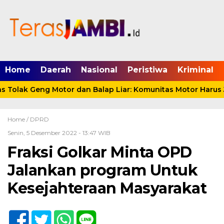
mgid.com, 522897, DIRECT, d4c29acad76ce94f
Home
Daerah
Nasional
Peristiwa
Kriminal
Tolak Geng Motor dan Balap Liar: Komunitas Motor Harus J
Home /
DPRD
Senin, 5 Desember 2022 - 13:47 WIB
Fraksi Golkar Minta OPD
Jalankan program Untuk
Kesejahteraan Masyarakat