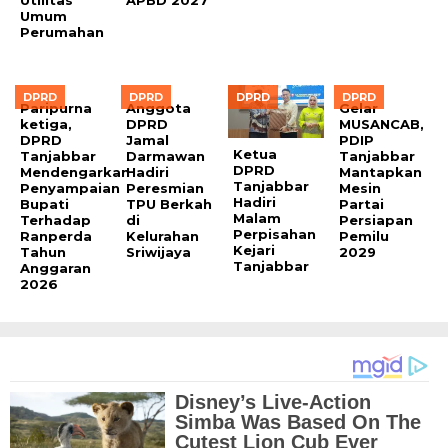
Umum
Perumahan
DPRD
DPRD
DPRD
DPRD
Paripurna
Anggota
Gelar
ketiga,
DPRD
MUSANCAB,
DPRD
Jamal
PDIP
Ketua
Tanjabbar
Darmawan
Tanjabbar
DPRD
Mendengarkan
Hadiri
Mantapkan
Tanjabbar
Penyampaian
Peresmian
Mesin
Hadiri
Bupati
TPU Berkah
Partai
Malam
Terhadap
di
Persiapan
Perpisahan
Ranperda
Kelurahan
Pemilu
Kejari
Tahun
Sriwijaya
2029
Tanjabbar
Anggaran
2026