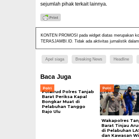
sejumlah pihak terkait lainnya.
KONTEN PROMOSI pada widget diatas merupakan konten
TERASJAMBI.ID. Tidak ada aktivitas jurnalistik dalam
Apel siaga
Breaking News
Headline
Baca Juga
Polri
Polri
Polairud Polres Tanjab
Barat Periksa Kapal
Bongkar Muat di
Pelabuhan Tanggo
Rajo Ulu
Wakapolres Tan
Barat Tinjau Aru
di Pelabuhan L
dan Kawasan Wi