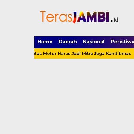
mgid.com, 522897, DIRECT, d4c29acad76ce94f
Home
Daerah
Nasional
Peristiw
omunitas Motor Harus Jadi Mitra Jaga Kamtibmas
Bup