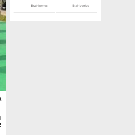
t
i
2