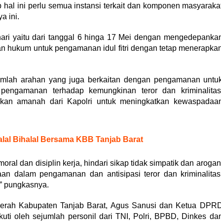
hal ini perlu semua instansi terkait dan komponen masyaraka
 ini.
hari yaitu dari tanggal 6 hinga 17 Mei dengan mengedepanka
an hukum untuk pengamanan idul fitri dengan tetap menerapka
ejumlah arahan yang juga berkaitan dengan pengamanan untu
pengamanan terhadap kemungkinan teror dan kriminalitas
ikan amanah dari Kapolri untuk meningkatkan kewaspadaa
alal Bihalal Bersama KBB Tanjab Barat
ral dan disiplin kerja, hindari sikap tidak simpatik dan arogan
n dalam pengamanan dan antisipasi teror dan kriminalitas
” pungkasnya.
s Daerah Kabupaten Tanjab Barat, Agus Sanusi dan Ketua DPR
kuti oleh sejumlah personil dari TNI, Polri, BPBD, Dinkes da