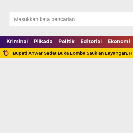
a
Kriminal
Pilkada
Politik
Editorial
Ekonomi
ati Anwar Sadat Buka Lomba Sauk’an Layangan, Hidupkan Ke