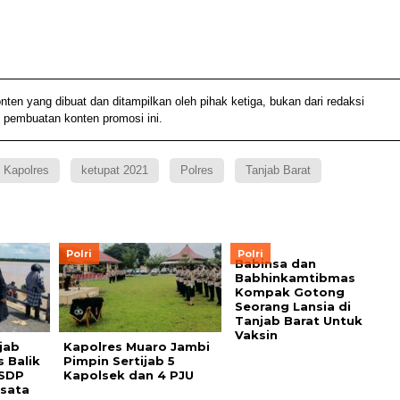
 yang dibuat dan ditampilkan oleh pihak ketiga, bukan dari redaksi
 pembuatan konten promosi ini.
Kapolres
ketupat 2021
Polres
Tanjab Barat
Polri
Polri
Babinsa dan
Babhinkamtibmas
Kompak Gotong
Seorang Lansia di
Tanjab Barat Untuk
Vaksin
jab
Kapolres Muaro Jambi
s Balik
Pimpin Sertijab 5
ASDP
Kapolsek dan 4 PJU
sata