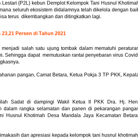
Lestari (P2L) kebun Demplot Kelompok Tani Husnul Khotima
imana seluruh ekosistem didalamnya telah dikelola dengan bai
isa terus dikembangkan dan ditingkatkan lagi.
 23,21 Persen di Tahun 2021
 menjadi salah satu ujung tombak dalam mematuhi peratura
i. Sehingga dapat memutuskan rantai penyebaran virus Covid
ngkasnya.
Ketahanan pangan, Camat Betara, Ketua Pokja 3 TP PKK, Kepal
lah Sadat di dampingi Wakil Ketua II PKK Dra. Hj. Hen
an dalam rangka selamatan dan panen di pekarangan panga
ani Husnul Khotimah Desa Mandala Jaya Kecamatan Betara
imakasih dan apresiasi kepada kelompok tani husnul khotimah