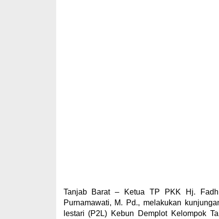
Tanjab Barat – Ketua TP PKK Hj. Fadhi
Purnamawati, M. Pd., melakukan kunjung
lestari (P2L) Kebun Demplot Kelompok T