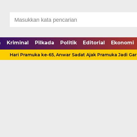
a
Kriminal
Pilkada
Politik
Editorial
Ekonomi
i Pramuka ke-65, Anwar Sadat Ajak Pramuka Jadi Garda Ter