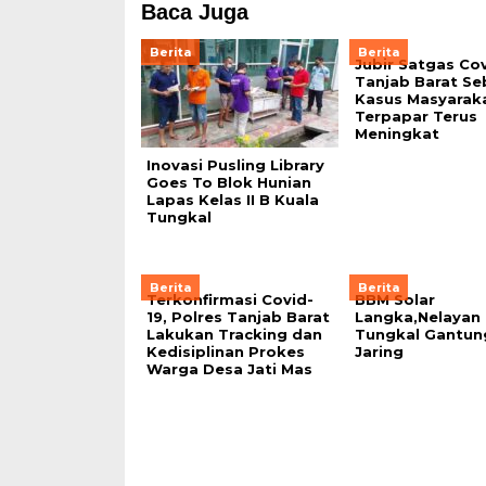
Baca Juga
Berita
Berita
Jubir Satgas Cov
Tanjab Barat Se
Kasus Masyarak
Terpapar Terus
Meningkat
Inovasi Pusling Library
Goes To Blok Hunian
Lapas Kelas II B Kuala
Tungkal
Berita
Berita
Terkonfirmasi Covid-
BBM Solar
19, Polres Tanjab Barat
Langka,Nelayan 
Lakukan Tracking dan
Tungkal Gantun
Kedisiplinan Prokes
Jaring
Warga Desa Jati Mas