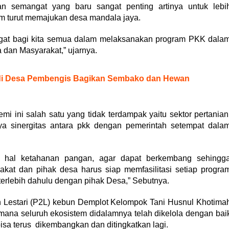
n semangat yang baru sangat penting artinya untuk lebi
am turut memajukan desa mandala jaya.
ngat bagi kita semua dalam melaksanakan program PKK dala
dan Masyarakat,” ujarnya.
 di Desa Pembengis Bagikan Sembako dan Hewan
ini salah satu yang tidak terdampak yaitu sektor pertanian
nya sinergitas antara pkk dengan pemerintah setempat dala
am hal ketahanan pangan, agar dapat berkembang sehingg
kat dan pihak desa harus siap memfasilitasi setiap progra
erlebih dahulu dengan pihak Desa,” Sebutnya.
Lestari (P2L) kebun Demplot Kelompok Tani Husnul Khotima
imana seluruh ekosistem didalamnya telah dikelola dengan bai
isa terus dikembangkan dan ditingkatkan lagi.