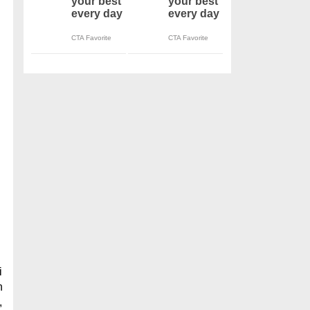
i
n
,