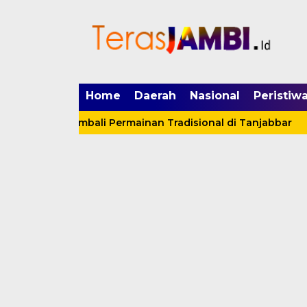
mgid.com, 522897, DIRECT, d4c29acad76ce94f
Home
Daerah
Nasional
Peristiw
kan Kembali Permainan Tradisional di Tanjabbar
Har