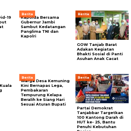
Berita
Berita
id-19
Kapolda Bersama
but
Gubernur Jambi
at
Sambut Kedatangan
Panglima TNI dan
Kapolri
GOW Tanjab Barat
Adakan Kegiatan
Bhakti Sosial di Panti
Asuhan Anak Cacat
Berita
Berita
Warga Desa Kemuning
Kuala
Kini Bernapas Lega,
g
Pembakaran
Tempurung Kelapa
Beralih ke Siang Hari
Sesuai Aturan Bupati
Partai Demokrat
Tanjabbar Targetkan
100 Kantong Darah di
HUT ke- 25, Bantu
Penuhi Kebutuhan