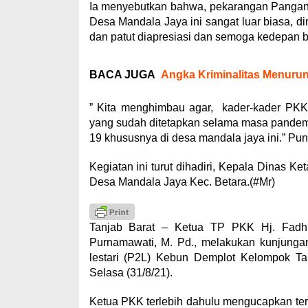
Ia menyebutkan bahwa, pekarangan Pangan 
Desa Mandala Jaya ini sangat luar biasa, d
dan patut diapresiasi dan semoga kedepan b
BACA JUGA
Angka Kriminalitas Menurun
” Kita menghimbau agar, kader-kader PKK
yang sudah ditetapkan selama masa pandem
19 khususnya di desa mandala jaya ini.” Pu
Kegiatan ini turut dihadiri, Kepala Dinas 
Desa Mandala Jaya Kec. Betara.(#Mr)
Tanjab Barat – Ketua TP PKK Hj. Fadhi
Purnamawati, M. Pd., melakukan kunjung
lestari (P2L) Kebun Demplot Kelompok T
Selasa (31/8/21).
Ketua PKK terlebih dahulu mengucapkan ter