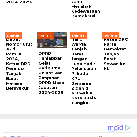
yang
2024-2029.
Memihak
Kedewasaan
Demokrasi
Politik
Politik
Politik
Politik
Dapat
Hallo
Ketua DPC
Nomor Urut
Warga
Partai
16 di
Tanjab
Demokrat
DPRD
Pemilu
Barat,
Tanjab
Tanjabbar
2024,
Jangan
Barat
Gelar
Ketua DPD
Lupa Hadiri
Sowan ke
Paripurna
Perindo
Peluncuran
NU
Pelantikan
Tanjab
Pilkada
Pimpinan
Barat
KPU
DPRD Masa
Merasa
Bersama
Jabatan
Bersyukur
Zidan di
2024-2029
Alun-alun
Kota Kuala
Tungkal