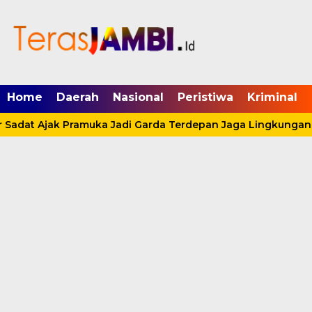
mgid.com, 522897, DIRECT, d4c29acad76ce94f
Home
Daerah
Nasional
Peristiwa
Kriminal
Sadat Ajak Pramuka Jadi Garda Terdepan Jaga Lingkungan L