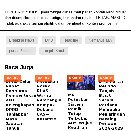
KONTEN PROMOSI pada widget diatas merupakan konten yang dibuat
dan ditampilkan oleh pihak ketiga, bukan dari redaksi TERASJAMBI.ID.
Tidak ada aktivitas jurnalistik dalam pembuatan konten promosi ini.
Breaking News
DPD
Headline
Kemanusiaan
partai Perindo
Tanjab Barat
Baca Juga
Politik
Politik
Politik
Politik
DPRD Gelar
Resmikan
DPD Partai
Rapat
Posko
Perindo
Paripurna
PUAS,
Tanjab
MK
Pembentukan
Warga
Barat
Putuskan
Alat
Pembengis
Secara
Sistem
Kelengkapan
Kompak
Perdana
Pemilu
DPRD
Dukung
Membuka
Tetap
Tanjabbar
UAS –
Penjaringan
Terbuka,
Masa
Katamso
Bacaleg
AHY: Wujud
Jabatan
Periode
Keadilan
Tahun
2024-2029