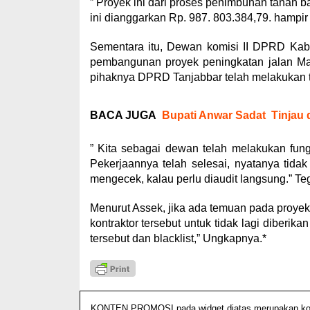
” Proyek ini dari proses penimbunan tanah 
ini dianggarkan Rp. 987. 803.384,79. hampir s
Sementara itu, Dewan komisi II DPRD Kabup
pembangunan proyek peningkatan jalan Manung
pihaknya DPRD Tanjabbar telah melakukan 
BACA JUGA
Bupati Anwar Sadat Tinjau
” Kita sebagai dewan telah melakukan fu
Pekerjaannya telah selesai, nyatanya tida
mengecek, kalau perlu diaudit langsung.” Te
Menurut Assek, jika ada temuan pada proyek
kontraktor tersebut untuk tidak lagi diberika
tersebut dan blacklist,” Ungkapnya.*
KONTEN PROMOSI pada widget diatas merupakan konten