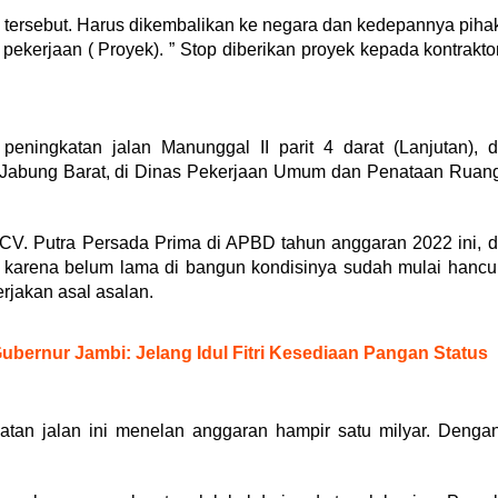
 tersebut. Harus dikembalikan ke negara dan kedepannya piha
n pekerjaan ( Proyek). ” Stop diberikan proyek kepada kontrakto
ngkatan jalan Manunggal II parit 4 darat (Lanjutan), d
g Jabung Barat, di Dinas Pekerjaan Umum dan Penataan Ruan
 CV. Putra Persada Prima di APBD tahun anggaran 2022 ini, d
n karena belum lama di bangun kondisinya sudah mulai hancu
rjakan asal asalan.
ubernur Jambi: Jelang Idul Fitri Kesediaan Pangan Status
tan jalan ini menelan anggaran hampir satu milyar. Denga