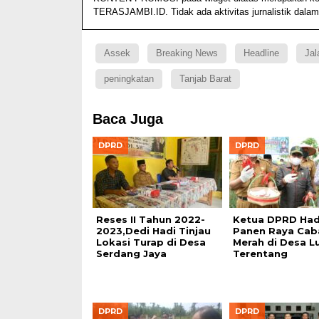
TERASJAMBI.ID. Tidak ada aktivitas jurnalistik dalam
Assek
Breaking News
Headline
Jal
peningkatan
Tanjab Barat
Baca Juga
DPRD
DPRD
Reses II Tahun 2022-
Ketua DPRD Hadi
2023,Dedi Hadi Tinjau
Panen Raya Cab
Lokasi Turap di Desa
Merah di Desa L
Serdang Jaya
Terentang
DPRD
DPRD