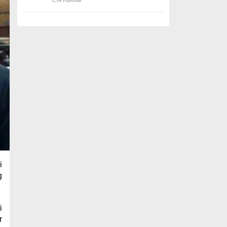
i
g
i
r