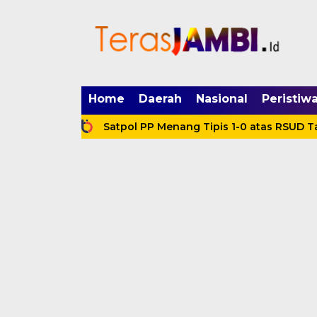
mgid.com, 522897, DIRECT, d4c29acad76ce94f
Home
Daerah
Nasional
Peristiw
yata
Satpol PP Menang Tipis 1-0 atas RSUD Tanjabba