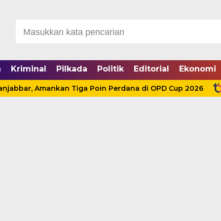
a
Kriminal
Pilkada
Politik
Editorial
Ekonomi
r, Amankan Tiga Poin Perdana di OPD Cup 2026
HKM d