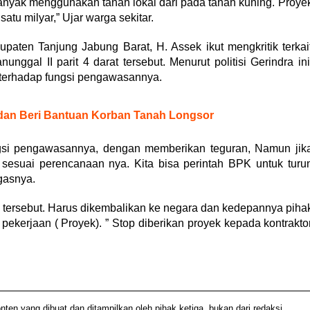
banyak menggunakan tanah lokal dari pada tanah kuning. Proye
atu milyar,” Ujar warga sekitar.
aten Tanjung Jabung Barat, H. Assek ikut mengkritik terkai
gal II parit 4 darat tersebut. Menurut politisi Gerindra ini
terhadap fungsi pengawasannya.
 dan Beri Bantuan Korban Tanah Longsor
ngsi pengawasannya, dengan memberikan teguran, Namun jik
k sesuai perencanaan nya. Kita bisa perintah BPK untuk turu
gasnya.
 tersebut. Harus dikembalikan ke negara dan kedepannya piha
n pekerjaan ( Proyek). ” Stop diberikan proyek kepada kontrakto
 yang dibuat dan ditampilkan oleh pihak ketiga, bukan dari redaksi