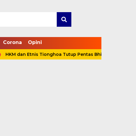
Corona
Opini
an Etnis Tionghoa Tutup Pentas Bhineka Kebangsaan, Anwar