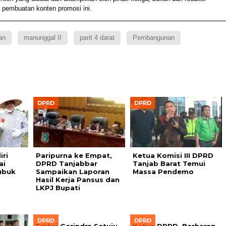
 pembuatan konten promosi ini.
an
manunggal II
parit 4 darat
Pembangunan
DPRD
DPRD
ri
Paripurna ke Empat,
Ketua Komisi III DPRD
ai
DPRD Tanjabbar
Tanjab Barat Temui
ubuk
Sampaikan Laporan
Massa Pendemo
Hasil Kerja Pansus dan
LKPJ Bupati
DPRD
DPRD