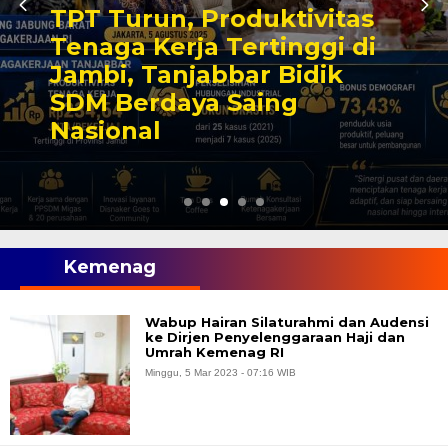
TPT Turun, Produktivitas
Tenaga Kerja Tertinggi di
Jambi, Tanjabbar Bidik
SDM Berdaya Saing
Nasional
Kemenag
Wabup Hairan Silaturahmi dan Audensi
ke Dirjen Penyelenggaraan Haji dan
Umrah Kemenag RI
Minggu, 5 Mar 2023 - 07:16 WIB