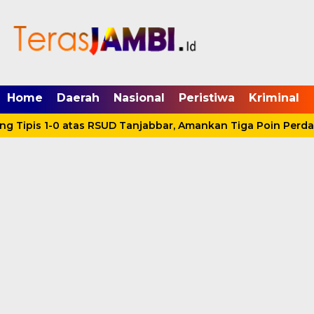
mgid.com, 522897, DIRECT, d4c29acad76ce94f
Home
Daerah
Nasional
Peristiwa
Kriminal
 Tipis 1-0 atas RSUD Tanjabbar, Amankan Tiga Poin Perdan