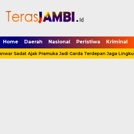
mgid.com, 522897, DIRECT, d4c29acad76ce94f
Home
Daerah
Nasional
Peristiwa
Kriminal
war Sadat Ajak Pramuka Jadi Garda Terdepan Jaga Lingkung