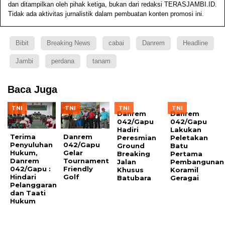
dan ditampilkan oleh pihak ketiga, bukan dari redaksi TERASJAMBI.ID.
Tidak ada aktivitas jurnalistik dalam pembuatan konten promosi ini.
Bibit
Breaking News
cabai
Danrem
Headline
Jambi
perdana
tanam
Baca Juga
TNI
TNI
TNI
TNI
Danrem
Danrem
042/Gapu
042/Gapu
Hadiri
Lakukan
Terima
Danrem
Peresmian
Peletakan
Penyuluhan
042/Gapu
Ground
Batu
Hukum,
Gelar
Breaking
Pertama
Danrem
Tournament
Jalan
Pembangunan
042/Gapu :
Friendly
Khusus
Koramil
Hindari
Golf
Batubara
Geragai
Pelanggaran
dan Taati
Hukum