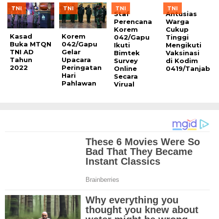
TNI
TNI
TNI
TNI
Staf
Antusias
Perencana
Warga
Korem
Cukup
Kasad
Korem
042/Gapu
Tinggi
Buka MTQN
042/Gapu
Ikuti
Mengikuti
TNI AD
Gelar
Bimtek
Vaksinasi
Tahun
Upacara
Survey
di Kodim
2022
Peringatan
Online
0419/Tanjab
Hari
Secara
Pahlawan
Virual