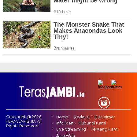
Copyright @ 2026
Home
Redaksi
Disclaimer
TERASJAMBI.ID, All
Info Iklan
Hubungi Kami
Rights Reserved
Live Streaming
Tentang Kami
Jasa Web