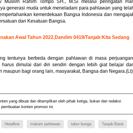
 Muslim Rahim Tompo SH., M.Si melalui peringatan Har
ya generasi muda untuk meneladani para pahlawan yang tela
mempertahankan kemerdekaan Bangsa Indonesia dan mengaja
rsatuan dan Kesatuan Bangsa.
nakan Awal Tahun 2022,Dandim 0419/Tanjab:Kita Sedang
ng tentunya berbeda dengan pahlawan di masa perjuangan
rus dimulai dari diri sendiri dengan lebih giat belajar da
iri maupun bagi orang lain, masyarakat, Bangsa dan Negara.(Lt)
 yang dibuat dan ditampilkan oleh pihak ketiga, bukan dari redaksi
 pembuatan konten promosi ini.
Headline
makam pahlawan
tabur bunga
Tanjab Barat