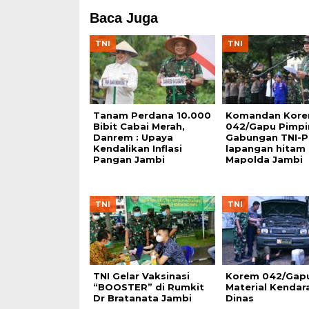
Baca Juga
TNI
TNI
Tanam Perdana 10.000
Komandan Kor
Bibit Cabai Merah,
042/Gapu Pimpi
Danrem : Upaya
Gabungan TNI-Po
Kendalikan Inflasi
lapangan hitam
Pangan Jambi
Mapolda Jambi
TNI
TNI
TNI Gelar Vaksinasi
Korem 042/Gap
“BOOSTER” di Rumkit
Material Kendar
Dr Bratanata Jambi
Dinas