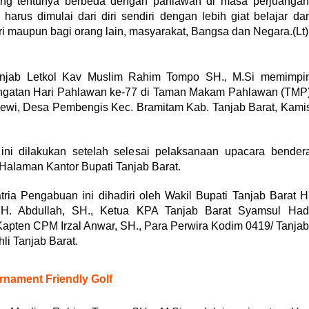
ng tentunya berbeda dengan pahlawan di masa perjuangan
rus dimulai dari diri sendiri dengan lebih giat belajar da
iri maupun bagi orang lain, masyarakat, Bangsa dan Negara.(Lt)
njab Letkol Kav Muslim Rahim Tompo SH., M.Si memimpi
ingatan Hari Pahlawan ke-77 di Taman Makam Pahlawan (TMP
edewi, Desa Pembengis Kec. Bramitam Kab. Tanjab Barat, Kami
ni dilakukan setelah selesai pelaksanaan upacara bender
Halaman Kantor Bupati Tanjab Barat.
ria Pengabuan ini dihadiri oleh Wakil Bupati Tanjab Barat H
H. Abdullah, SH., Ketua KPA Tanjab Barat Syamsul Had
Kapten CPM Irzal Anwar, SH., Para Perwira Kodim 0419/ Tanjab
li Tanjab Barat.
nament Friendly Golf