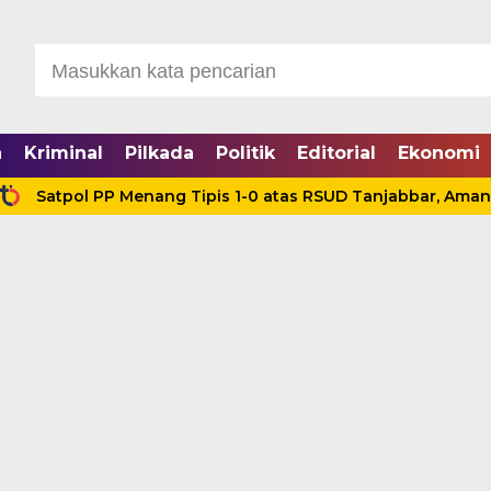
a
Kriminal
Pilkada
Politik
Editorial
Ekonomi
ol PP Menang Tipis 1-0 atas RSUD Tanjabbar, Amankan Tig