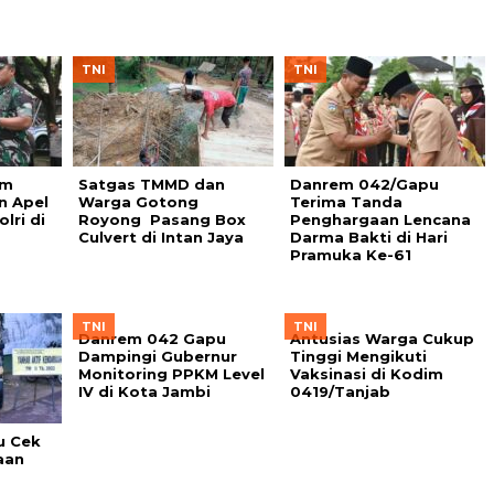
TNI
TNI
em
Satgas TMMD dan
Danrem 042/Gapu
n Apel
Warga Gotong
Terima Tanda
lri di
Royong Pasang Box
Penghargaan Lencana
Culvert di Intan Jaya
Darma Bakti di Hari
Pramuka Ke-61
TNI
TNI
Danrem 042 Gapu
Antusias Warga Cukup
Dampingi Gubernur
Tinggi Mengikuti
Monitoring PPKM Level
Vaksinasi di Kodim
IV di Kota Jambi
0419/Tanjab
u Cek
aan