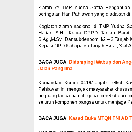
Ziarah ke TMP Yudha Satria Pengabuan i
peringatan Hari Pahlawan yang diadakan di 
Kegiatan ziarah nasional di TMP Yudha Sat
Harian S.H., Ketua DPRD Tanjab Barat 
S.Ag.,M.Sy., Dansubdenpom II/2 – 2 Tanjab 
Kepala OPD Kabupaten Tanjab Barat, Staf Ah
BACA JUGA
Didampingi Wabup dan Angg
Jalan Panglima
Komandan Kodim 0419/Tanjab Letkol Kav
Pahlawan ini mengajak masyarakat khususn
berjuang tanpa pamrih guna merebut dan 
seluruh komponen bangsa untuk menjaga Pe
BACA JUGA
Kasad Buka MTQN TNI AD T