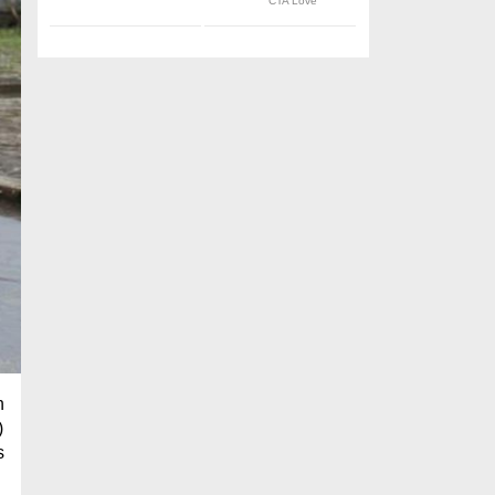
n
)
s