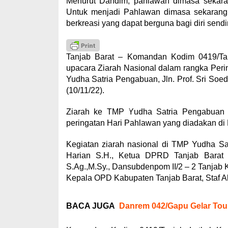
Menurut Dandim, pahlawan dimasa sekara
Untuk menjadi Pahlawan dimasa sekarang ha
berkreasi yang dapat berguna bagi diri send
Tanjab Barat – Komandan Kodim 0419/Ta
upacara Ziarah Nasional dalam rangka Per
Yudha Satria Pengabuan, Jln. Prof. Sri So
(10/11/22).
Ziarah ke TMP Yudha Satria Pengabuan i
peringatan Hari Pahlawan yang diadakan di 
Kegiatan ziarah nasional di TMP Yudha Sat
Harian S.H., Ketua DPRD Tanjab Barat 
S.Ag.,M.Sy., Dansubdenpom II/2 – 2 Tanjab 
Kepala OPD Kabupaten Tanjab Barat, Staf Ah
BACA JUGA
Danrem 042/Gapu Gelar Tour