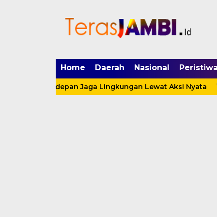
mgid.com, 522897, DIRECT, d4c29acad76ce94f
Home
Daerah
Nasional
Peristiw
arda Terdepan Jaga Lingkungan Lewat Aksi Nyata
Satp