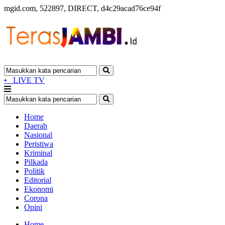
mgid.com, 522897, DIRECT, d4c29acad76ce94f
•
LIVE TV
Home
Daerah
Nasional
Peristiwa
Kriminal
Pilkada
Politik
Editorial
Ekonomi
Corona
Opini
Home