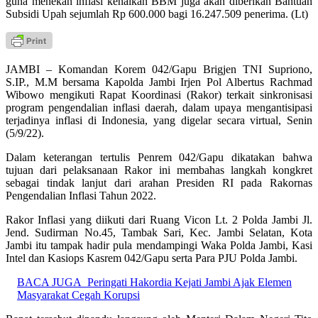
guna menekan inflasi kenaikan BBM juga akan diberikan Bantuan
Subsidi Upah sejumlah Rp 600.000 bagi 16.247.509 penerima. (Lt)
JAMBI – Komandan Korem 042/Gapu Brigjen TNI Supriono,
S.IP., M.M bersama Kapolda Jambi Irjen Pol Albertus Rachmad
Wibowo mengikuti Rapat Koordinasi (Rakor) terkait sinkronisasi
program pengendalian inflasi daerah, dalam upaya mengantisipasi
terjadinya inflasi di Indonesia, yang digelar secara virtual, Senin
(5/9/22).
Dalam keterangan tertulis Penrem 042/Gapu dikatakan bahwa
tujuan dari pelaksanaan Rakor ini membahas langkah kongkret
sebagai tindak lanjut dari arahan Presiden RI pada Rakornas
Pengendalian Inflasi Tahun 2022.
Rakor Inflasi yang diikuti dari Ruang Vicon Lt. 2 Polda Jambi Jl.
Jend. Sudirman No.45, Tambak Sari, Kec. Jambi Selatan, Kota
Jambi itu tampak hadir pula mendampingi Waka Polda Jambi, Kasi
Intel dan Kasiops Kasrem 042/Gapu serta Para PJU Polda Jambi.
BACA JUGA
Peringati Hakordia Kejati Jambi Ajak Elemen
Masyarakat Cegah Korupsi