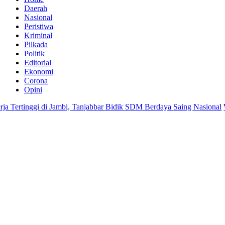
Daerah
Nasional
Peristiwa
Kriminal
Pilkada
Politik
Editorial
Ekonomi
Corona
Opini
ertinggi di Jambi, Tanjabbar Bidik SDM Berdaya Saing Nasional
Wabu