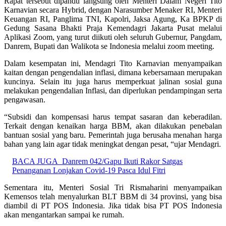
Rapat tersebut dipandu langsung oleh Menteri Dalam Negeri Tito
Karnavian secara Hybrid, dengan Narasumber Menaker RI, Menteri
Keuangan RI, Panglima TNI, Kapolri, Jaksa Agung, Ka BPKP di
Gedung Sasana Bhakti Praja Kemendagri Jakarta Pusat melalui
Aplikasi Zoom, yang turut diikuti oleh seluruh Gubernur, Pangdam,
Danrem, Bupati dan Walikota se Indonesia melalui zoom meeting.
Dalam kesempatan ini, Mendagri Tito Karnavian menyampaikan
kaitan dengan pengendalian inflasi, dimana kebersamaan merupakan
kuncinya. Selain itu juga harus memperkuat jalinan sosial guna
melakukan pengendalian Inflasi, dan diperlukan pendampingan serta
pengawasan.
“Subsidi dan kompensasi harus tempat sasaran dan keberadilan.
Terkait dengan kenaikan harga BBM, akan dilakukan penebalan
bantuan sosial yang baru. Pemerintah juga berusaha menahan harga
bahan yang lain agar tidak meningkat dengan pesat, “ujar Mendagri.
BACA JUGA
Danrem 042/Gapu Ikuti Rakor Satgas
Penanganan Lonjakan Covid-19 Pasca Idul Fitri
Sementara itu, Menteri Sosial Tri Rismaharini menyampaikan
Kemensos telah menyalurkan BLT BBM di 34 provinsi, yang bisa
diambil di PT POS Indonesia. Jika tidak bisa PT POS Indonesia
akan mengantarkan sampai ke rumah.