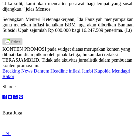
“Jika sulit, kami akan mencarter pesawat bagi tempat yang susah
dijangkau,” jelas Mensos.
Sedangkan Menteri Ketenagakerjaan, Ida Fauziyah menyampaikan
guna menekan inflasi kenaikan BBM juga akan diberikan Bantuan
Subsidi Upah sejumlah Rp 600.000 bagi 16.247.509 penerima. (Lt)
KONTEN PROMOSI pada widget diatas merupakan konten yang
dibuat dan ditampilkan oleh pihak ketiga, bukan dari redaksi
TERASJAMBI.ID. Tidak ada aktivitas jurnalistik dalam pembuatan
konten promosi ini.
Breaking News
Danrem
Headline
inflasi
Jambi
Kapolda
Mendagri
Rakor
Share :
Baca Juga
TNI