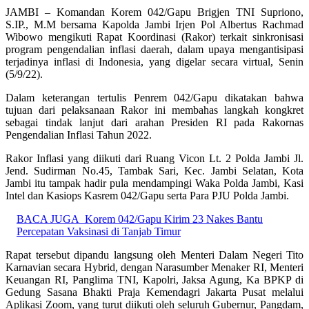
JAMBI – Komandan Korem 042/Gapu Brigjen TNI Supriono,
S.IP., M.M bersama Kapolda Jambi Irjen Pol Albertus Rachmad
Wibowo mengikuti Rapat Koordinasi (Rakor) terkait sinkronisasi
program pengendalian inflasi daerah, dalam upaya mengantisipasi
terjadinya inflasi di Indonesia, yang digelar secara virtual, Senin
(5/9/22).
Dalam keterangan tertulis Penrem 042/Gapu dikatakan bahwa
tujuan dari pelaksanaan Rakor ini membahas langkah kongkret
sebagai tindak lanjut dari arahan Presiden RI pada Rakornas
Pengendalian Inflasi Tahun 2022.
Rakor Inflasi yang diikuti dari Ruang Vicon Lt. 2 Polda Jambi Jl.
Jend. Sudirman No.45, Tambak Sari, Kec. Jambi Selatan, Kota
Jambi itu tampak hadir pula mendampingi Waka Polda Jambi, Kasi
Intel dan Kasiops Kasrem 042/Gapu serta Para PJU Polda Jambi.
BACA JUGA
Korem 042/Gapu Kirim 23 Nakes Bantu
Percepatan Vaksinasi di Tanjab Timur
Rapat tersebut dipandu langsung oleh Menteri Dalam Negeri Tito
Karnavian secara Hybrid, dengan Narasumber Menaker RI, Menteri
Keuangan RI, Panglima TNI, Kapolri, Jaksa Agung, Ka BPKP di
Gedung Sasana Bhakti Praja Kemendagri Jakarta Pusat melalui
Aplikasi Zoom, yang turut diikuti oleh seluruh Gubernur, Pangdam,