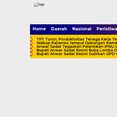
mgid.com, 522897, DIRECT, d4c29acad76ce94f
Home
Daerah
Nasional
Peristiw
TPT Turun, Produktivitas Tenaga Kerja Te
Wabup Katamso Jemput Dukungan Kemena
Anwar Sadat Tegaskan Pelantikan IPNU
Bupati Anwar Sadat Resmi Buka Lomba Dom
Bupati Anwar Sadat Resmi Gulirkan OPD C