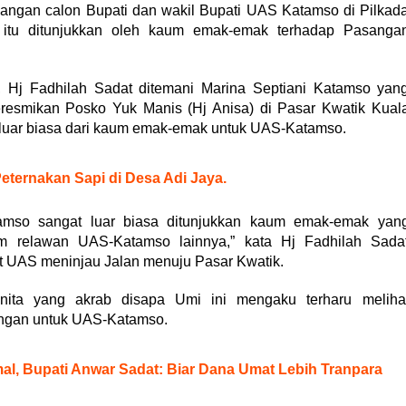
gan calon Bupati dan wakil Bupati UAS Katamso di Pilkad
l itu ditunjukkan oleh kaum emak-emak terhadap Pasanga
, Hj Fadhilah Sadat ditemani Marina Septiani Katamso yan
esmikan Posko Yuk Manis (Hj Anisa) di Pasar Kwatik Kual
 luar biasa dari kaum emak-emak untuk UAS-Katamso.
Peternakan Sapi di Desa Adi Jaya.
amso sangat luar biasa ditunjukkan kaum emak-emak yan
 relawan UAS-Katamso lainnya,” kata Hj Fadhilah Sada
at UAS meninjau Jalan menuju Pasar Kwatik.
nita yang akrab disapa Umi ini mengaku terharu meliha
ngan untuk UAS-Katamso.
l, Bupati Anwar Sadat: Biar Dana Umat Lebih Tranpara