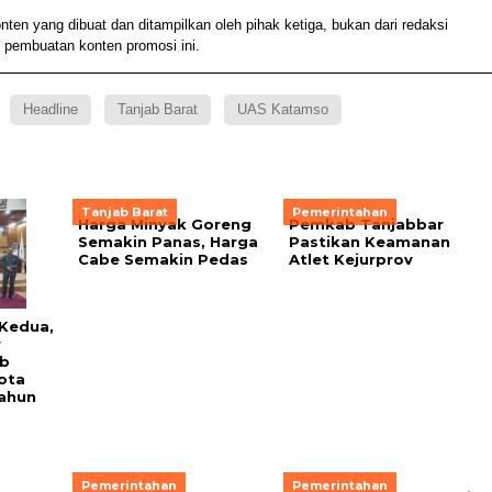
 yang dibuat dan ditampilkan oleh pihak ketiga, bukan dari redaksi
 pembuatan konten promosi ini.
Headline
Tanjab Barat
UAS Katamso
Tanjab Barat
Pemerintahan
Harga Minyak Goreng
Pemkab Tanjabbar
Semakin Panas, Harga
Pastikan Keamanan
Cabe Semakin Pedas
Atlet Kejurprov
 Kedua,
r
b
ota
ahun
Pemerintahan
Pemerintahan