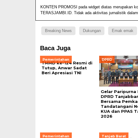
KONTEN PROMOSI pada widget diatas merupakan konten
TERASJAMBI.ID. Tidak ada aktivitas jurnalistik dalam
Breaking News
Dukungan
Emak emak
Baca Juga
Pemerintahan
DPRD
TMMD ke-124 Resmi di
Tutup, Anwar Sadat
Beri Apresiasi TNI
Gelar Paripurna
DPRD Tanjabba
Bersama Pemka
Tandatangani N
KUA dan PPAS T
2026
Pemerintahan
Tanjab Barat