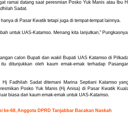
ngat ramai datang saat peresmian Posko Yuk Manis atau Ibu H
adhilah Sadat.
hanya di Pasar Kwatik tetapi juga di tempat-tempat lainnya.
ambah untuk UAS-Katamso. Menang kita lanjutkan,” Pungkasnya
gan calon Bupati dan wakil Bupati UAS Katamso di Pilkad
l itu ditunjukkan oleh kaum emak-emak terhadap Pasanga
, Hj Fadhilah Sadat ditemani Marina Septiani Katamso yan
esmikan Posko Yuk Manis (Hj Anisa) di Pasar Kwatik Kual
 luar biasa dari kaum emak-emak untuk UAS-Katamso.
mbi ke-68, Anggota DPRD Tanjabbar Bacakan Naskah