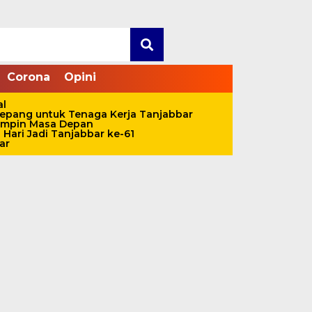
Corona
Opini
al
pang untuk Tenaga Kerja Tanjabbar
impin Masa Depan
Hari Jadi Tanjabbar ke-61
ar