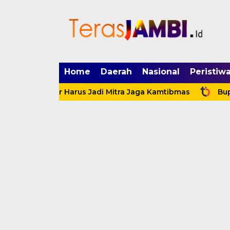
mgid.com, 522897, DIRECT, d4c29acad76ce94f
Home
Daerah
Nasional
Peristiw
s Motor Harus Jadi Mitra Jaga Kamtibmas
Bupati Anw