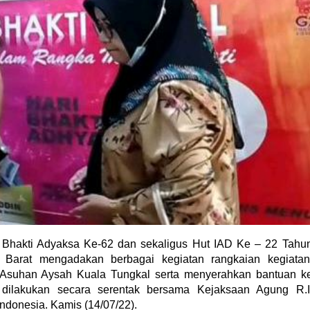
 Bhakti Adyaksa Ke-62 dan sekaligus Hut IAD Ke – 22 Tahu
Barat mengadakan berbagai kegiatan rangkaian kegiatan
ti Asuhan Aysah Kuala Tungkal serta menyerahkan bantuan k
 dilakukan secara serentak bersama Kejaksaan Agung R.I
ndonesia. Kamis (14/07/22).