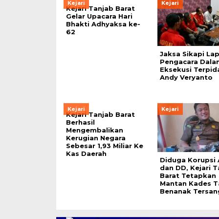
Kejari
Kejari
Kejari Tanjab Barat
Gelar Upacara Hari
Bhakti Adhyaksa ke-
62
Jaksa Sikapi La
Pengacara Dala
Eksekusi Terpid
Andy Veryanto
Kejari
Kejari
Kejari Tanjab Barat
Berhasil
Mengembalikan
Kerugian Negara
Sebesar 1,93 Miliar Ke
Kas Daerah
Diduga Korupsi
dan DD, Kejari T
Barat Tetapkan
Mantan Kades T
Benanak Tersan