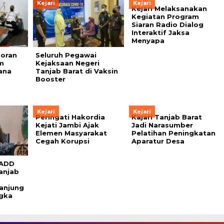
Kejari
Kejari
Kejari Melaksanakan
Kegiatan Program
Siaran Radio Dialog
Interaktif Jaksa
Menyapa
poran
Seluruh Pegawai
m
Kejaksaan Negeri
ana
Tanjab Barat di Vaksin
Booster
Kejari
Kejari
Peringati Hakordia
Kajari Tanjab Barat
Kejati Jambi Ajak
Jadi Narasumber
Elemen Masyarakat
Pelatihan Peningkatan
Cegah Korupsi
Aparatur Desa
 ADD
anjab
anjung
gka