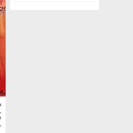
n
,
e
,