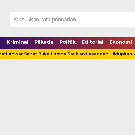
a
Kriminal
Pilkada
Politik
Editorial
Ekonomi
ar Sadat Buka Lomba Sauk’an Layangan, Hidupkan Kembali P