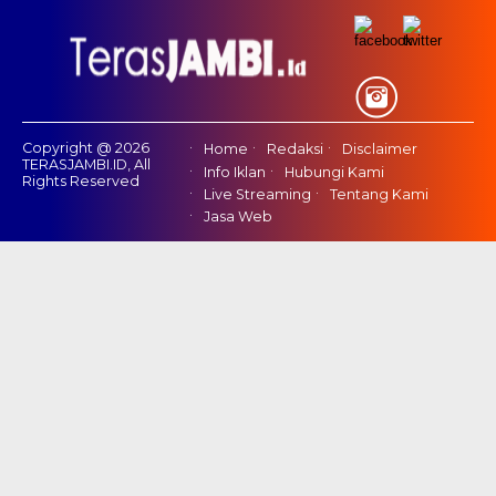
Copyright @ 2026
Home
Redaksi
Disclaimer
TERASJAMBI.ID, All
Info Iklan
Hubungi Kami
Rights Reserved
Live Streaming
Tentang Kami
Jasa Web