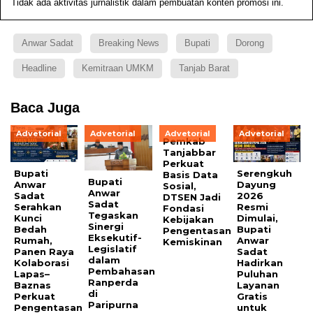
Tidak ada aktivitas jurnalistik dalam pembuatan konten promosi ini.
Anwar Sadat
Breaking News
Bupati
Dorong
Headline
Kemitraan UMKM
Tanjab Barat
Baca Juga
Advetorial
Advetorial
Advetorial
Advetorial
Pemkab
Tanjabbar
Perkuat
Bupati
Serengkuh
Basis Data
Bupati
Anwar
Dayung
Sosial,
Anwar
Sadat
2026
DTSEN Jadi
Sadat
Serahkan
Resmi
Fondasi
Tegaskan
Kunci
Dimulai,
Kebijakan
Sinergi
Bedah
Bupati
Pengentasan
Eksekutif-
Rumah,
Anwar
Kemiskinan
Legislatif
Panen Raya
Sadat
dalam
Kolaborasi
Hadirkan
Pembahasan
Lapas–
Puluhan
Ranperda
Baznas
Layanan
di
Perkuat
Gratis
Paripurna
Pengentasan
untuk