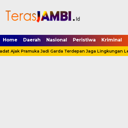
mgid.com, 522897, DIRECT, d4c29acad76ce94f
Home
Daerah
Nasional
Peristiwa
Kriminal
at Ajak Pramuka Jadi Garda Terdepan Jaga Lingkungan Lewa