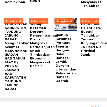
DPRD
Kemiskinan
Masyarakat
Tanjabbar
Advetorial
Advetorial
Advetorial
Advetorial
PEMERINTAH
Wabup
Bahas Soal
KABUPATEN
Katamso
Pelantikan,
TANJUNG
Dorong
Bupati
Wabup
JABUNG
Pengembangan
Tanjabbar
Katamso
BARAT
Bisnis
Terima
Perkuat
Mengucapkan
Mangrove
Kunjungan Sil
Sinergi
Selamat
Berkelanjutan
JATMAN NU
dengan
MENUNAIKAN
untuk
Provinsi
Balai
IBADAH
Tingkatkan
Jambi
Bahasa
HAJI TAHUN
Ekonomi
Jambi,
1447 H /
Masyarakat
Dorong
2026 M
Pesisir
Literasi dan
JAMAAH
Pelestarian
HAJI
Bahasa
KABUPATEN
Daerah
TANJUNG
JABUNG
BARAT