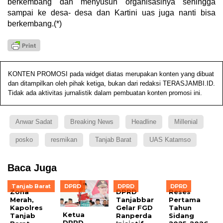
berkembang dan menyusun organisasinya sehingga
sampai ke desa- desa dan Kartini uas juga nanti bisa
berkembang.(*)
KONTEN PROMOSI pada widget diatas merupakan konten yang dibuat
dan ditampilkan oleh pihak ketiga, bukan dari redaksi TERASJAMBI.ID.
Tidak ada aktivitas jurnalistik dalam pembuatan konten promosi ini.
Anwar Sadat
Breaking News
Headline
Millenial
posko
resmikan
Tanjab Barat
UAS Katamso
Baca Juga
Tanjab Barat
DPRD
DPRD
DPRD
Zona
DPRD
Reses
Merah,
Tanjabbar
Pertama
Kapolres
Gelar FGD
Tahun
Ketua
Tanjab
Ranperda
Sidang
DPRD