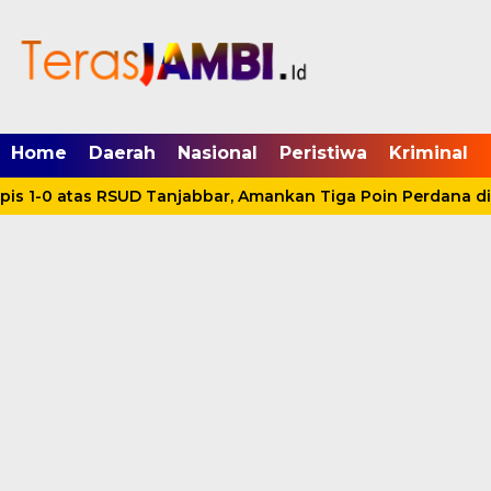
mgid.com, 522897, DIRECT, d4c29acad76ce94f
Home
Daerah
Nasional
Peristiwa
Kriminal
s 1-0 atas RSUD Tanjabbar, Amankan Tiga Poin Perdana di