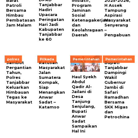
Barat
Inisiatif,
2025-2026,
Tanjabbar
Patroli
Program
H Assek
Hadiri
Bersama
Jaminan
Tampung
Upacara
Himbau
Sosial
Aspirasi
Peringatan
Pembatasan
Ketenagakerjaan
Masyarakat
Hari Jadi
Jam Malam
dan
Senyerang
Kabupaten
Keolahragaan
–
Tanjabbar
Daerah
Pengabuan
ke 60
polres
Pilkada
Pemerintahan
Pemerintahan
Sambut
Ratusan
Bupati
Pergantian
Masyarakat
Tanjabbar
Tahun,
Jalan
Dampingi
Haul Syekh
Polres
Sumatera
Wakil
Abdul
Tanjabbar
Kompak,
Gubernur
Qadir Al-
Keluarkan
Siap
Jambi di
Jailani di
Himbauan
Menangkan
Safari
Desa
Tegas ke
Anwar
Ramadhan
Tanjung
Masyarakat
Sadat –
Bersama
Senjulang,
Katamso
SKK Migas
Bupati
dan
Anwar
Petrochina
Sadat
Sampaikan
Hal Ini