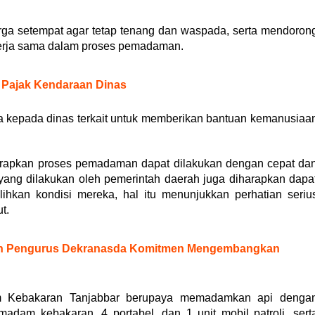
a setempat agar tetap tenang dan waspada, serta mendoron
erja sama dalam proses pemadaman.
r Pajak Kendaraan Dinas
ta kepada dinas terkait untuk memberikan bantuan kemanusiaa
harapkan proses pemadaman dapat dilakukan dengan cepat da
at yang dilakukan oleh pemerintah daerah juga diharapkan dapa
kan kondisi mereka, hal itu menunjukkan perhatian seriu
t.
an Pengurus Dekranasda Komitmen Mengembangkan
m Kebakaran Tanjabbar berupaya memadamkan api denga
am kebakaran, 4 portabel, dan 1 unit mobil patroli, sert