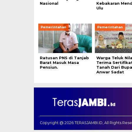
Nasional
Kebakaran Mend
Ulu
Pemerintahan
Pemerintahan
Ratusan PNS di Tanjab
Warga Teluk Nil
Barat Masuk Masa
Terima Sertifika
Pensiun.
Tanah Dari Bupa
Anwar Sadat
Copyright @ 2026 TERASJAMBI.ID, All Rights Res