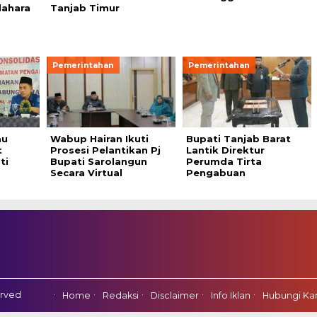
ahara
Tanjab Timur
Pemerintahan
Pemerintahan
au
Wabup Hairan Ikuti
Bupati Tanjab Barat
t
Prosesi Pelantikan Pj
Lantik Direktur
ti
Bupati Sarolangun
Perumda Tirta
Secara Virtual
Pengabuan
erved
Home
Redaksi
Disclaimer
Info Iklan
Hubungi Ka