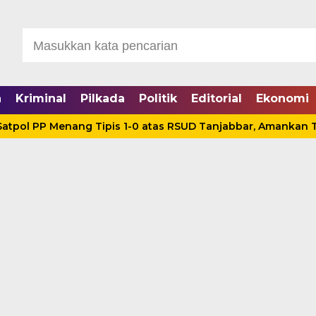
a
Kriminal
Pilkada
Politik
Editorial
Ekonomi
 Menang Tipis 1-0 atas RSUD Tanjabbar, Amankan Tiga Poin