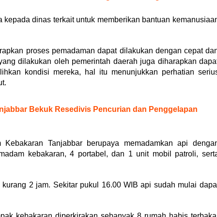
ta kepada dinas terkait untuk memberikan bantuan kemanusiaa
harapkan proses pemadaman dapat dilakukan dengan cepat da
at yang dilakukan oleh pemerintah daerah juga diharapkan dapa
kan kondisi mereka, hal itu menunjukkan perhatian seriu
t.
Tanjabbar Bekuk Resedivis Pencurian dan Penggelapan
m Kebakaran Tanjabbar berupaya memadamkan api denga
am kebakaran, 4 portabel, dan 1 unit mobil patroli, sert
kurang 2 jam. Sekitar pukul 16.00 WIB api sudah mulai dapa
.
pak kebakaran diperkirakan sebanyak 8 rumah habis terbaka