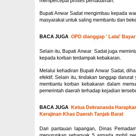
mempercepat proses pemadaman.
Bupati Anwar Sadat mengimbau kepada warg
masyarakat untuk saling membantu dan bek
BACA JUGA
OPD dianggap ' Lalai' Baya
Selain itu, Bupati Anwar Sadat juga memin
kepada korban terdampak kebakaran.
Melalui kehadiran Bupati Anwar Sadat, di
efektif. Selain itu, tindakan tanggap darur
membantu korban kebakaran dalam memulih
pemerintah daerah terhadap kejadian tersebu
BACA JUGA
Ketua Dekranasda Harapk
Kerajinan Khas Daerah Tanjab Barat
Dari pantauan lapangan, Dinas Pemada
menurunkan sebanyak 5 armada mobil pemad