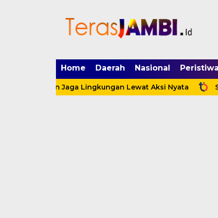
mgid.com, 522897, DIRECT, d4c29acad76ce94f
Home
Daerah
Nasional
Peristiw
erdepan Jaga Lingkungan Lewat Aksi Nyata
Satpol PP