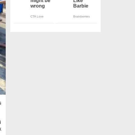
s
i
k