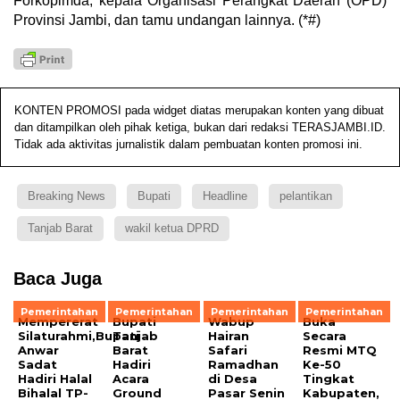
Forkopimda, kepala Organisasi Perangkat Daerah (OPD)
Provinsi Jambi, dan tamu undangan lainnya. (*#)
KONTEN PROMOSI pada widget diatas merupakan konten yang dibuat
dan ditampilkan oleh pihak ketiga, bukan dari redaksi TERASJAMBI.ID.
Tidak ada aktivitas jurnalistik dalam pembuatan konten promosi ini.
Breaking News
Bupati
Headline
pelantikan
Tanjab Barat
wakil ketua DPRD
Baca Juga
Pemerintahan
Pemerintahan
Pemerintahan
Pemerintahan
Mempererat
Bupati
Wabup
Buka
Silaturahmi,Bupati
Tanjab
Hairan
Secara
Anwar
Barat
Safari
Resmi MTQ
Sadat
Hadiri
Ramadhan
Ke-50
Hadiri Halal
Acara
di Desa
Tingkat
Bihalal TP-
Ground
Pasar Senin
Kabupaten,