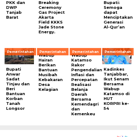
PKK dan
Breaking
Bupati:
DWP
Ceremony
Semoga
Tanjab
Gas Project
dapat
Barat
Akarta
Menciptakan
Field KKKS
Generasi
Jade Stone
Al-Qur’an
Energy.
Pemerintahan
Pemerintahan
Pemerintahan
Pemerintahan
Wabup
Wabup
Hairan
Katamso
Berikan
Rakor
Bupati
Kadinkes
Bantuan
Pengendalian
Anwar
Tanjabbar,
Musibah
Inflasi dan
Sadat
Ikut Senam
Kebakaran
Percepatan
Tinjau dan
Bersama
Desa
Realisasi
Beri
Wabup
Kelagian
Belanja
Bantuan
Katamso di
Daerah
Korban
HUT
Bersama
Tanah
KORPRI ke-
Kemendagri
Longsor
54
dan
Kemenkeu