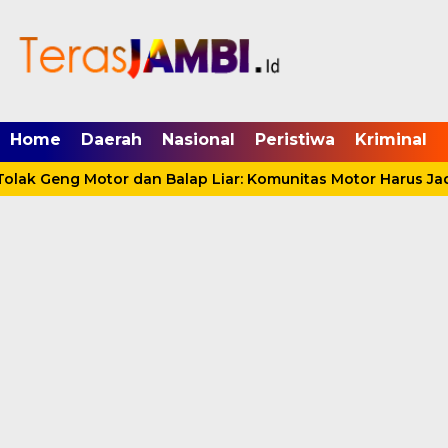
mgid.com, 522897, DIRECT, d4c29acad76ce94f
Home
Daerah
Nasional
Peristiwa
Kriminal
ak Geng Motor dan Balap Liar: Komunitas Motor Harus Jadi