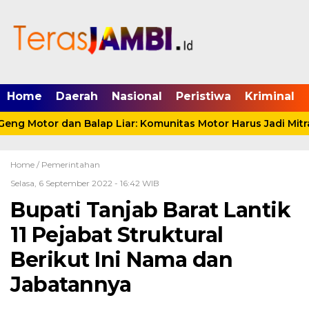
mgid.com, 522897, DIRECT, d4c29acad76ce94f
Home
Daerah
Nasional
Peristiwa
Kriminal
ng Motor dan Balap Liar: Komunitas Motor Harus Jadi Mitra
Home /
Pemerintahan
Selasa, 6 September 2022 - 16:42 WIB
Bupati Tanjab Barat Lantik
11 Pejabat Struktural
Berikut Ini Nama dan
Jabatannya