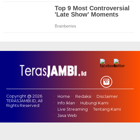
Copyright @ 2026
Home
Redaksi
Disclaimer
TERASJAMBI.ID, All
Info Iklan
Hubungi Kami
Rights Reserved
Live Streaming
Tentang Kami
Jasa Web