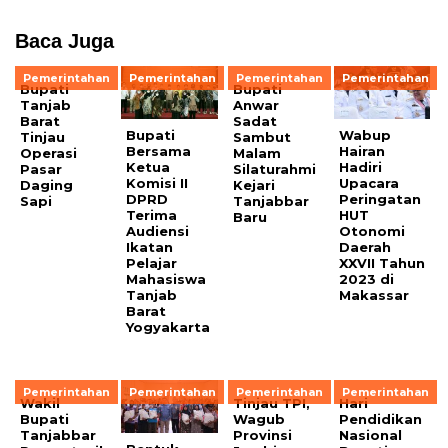
Baca Juga
Pemerintahan
Pemerintahan
Pemerintahan
Pemerintahan
Bupati
Bupati
Tanjab
Anwar
Barat
Sadat
Bupati
Wabup
Tinjau
Sambut
Bersama
Hairan
Operasi
Malam
Ketua
Hadiri
Pasar
Silaturahmi
Komisi II
Upacara
Daging
Kejari
DPRD
Peringatan
Sapi
Tanjabbar
Terima
HUT
Baru
Audiensi
Otonomi
Ikatan
Daerah
Pelajar
XXVII Tahun
Mahasiswa
2023 di
Tanjab
Makassar
Barat
Yogyakarta
Pemerintahan
Pemerintahan
Pemerintahan
Pemerintahan
Wakil
Tinjau TPI,
Hari
Bupati
Wagub
Pendidikan
Tanjabbar
Provinsi
Nasional