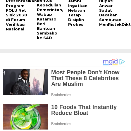
Bentuk
Presentasikan
Jambi
Bupati
Kepedulian
Program
Ingatkan
Anwar
Pemerintah,
FOLU Net
Nelayan
Sadat
Wabup
Sink 2030
Tetap
Bacakan
Katamso
di Forum
Disiplin
Sambutan
Beri
Verifikasi
Prokes
MenRistekDikt
Bantuan
Nasional
Sembako
ke SAD