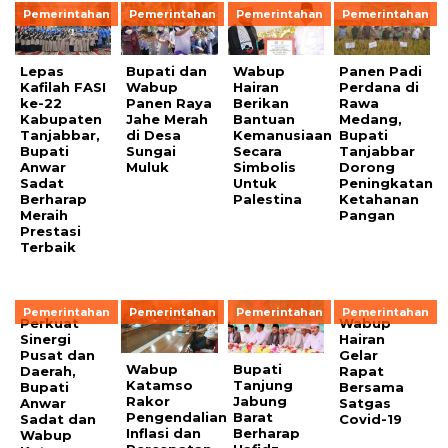
Pemerintahan
Pemerintahan
Pemerintahan
Pemerintahan
Lepas
Bupati dan
Wabup
Panen Padi
Kafilah FASI
Wabup
Hairan
Perdana di
ke-22
Panen Raya
Berikan
Rawa
Kabupaten
Jahe Merah
Bantuan
Medang,
Tanjabbar,
di Desa
Kemanusiaan
Bupati
Bupati
Sungai
Secara
Tanjabbar
Anwar
Muluk
Simbolis
Dorong
Sadat
Untuk
Peningkatan
Berharap
Palestina
Ketahanan
Meraih
Pangan
Prestasi
Terbaik
Pemerintahan
Pemerintahan
Pemerintahan
Pemerintahan
Perkuat
Wabup
Sinergi
Hairan
Pusat dan
Gelar
Wabup
Bupati
Daerah,
Rapat
Katamso
Tanjung
Bupati
Bersama
Rakor
Jabung
Anwar
Satgas
Pengendalian
Barat
Sadat dan
Covid-19
Inflasi dan
Berharap
Wabup