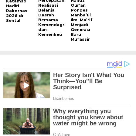
Percepatan
Hafidz
Katamso
Realisasi
Qur’an
Hadiri
Belanja
Ponpes
Rakornas
Daerah
Manba’ul
2026 di
Bersama
Ilmi Ma’rif
Sentul
Kemendagri
Menjadi
dan
Generasi
Kemenkeu
Baru
Mufassir