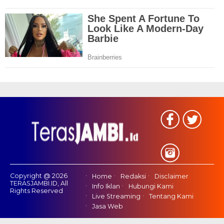
Copyright @ 2026
Home
Redaksi
Disclaimer
TERASJAMBI.ID, All
Info Iklan
Hubungi Kami
Rights Reserved
Live Streaming
Tentang Kami
Jasa Web