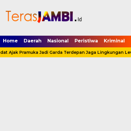
mgid.com, 522897, DIRECT, d4c29acad76ce94f
Home
Daerah
Nasional
Peristiwa
Kriminal
at Ajak Pramuka Jadi Garda Terdepan Jaga Lingkungan Lewat