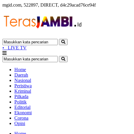
mgid.com, 522897, DIRECT, d4c29acad76ce94f
•
LIVE TV
Home
Daerah
Nasional
Peristiwa
Kriminal
Pilkada
Politik
Editorial
Ekonomi
Corona
Opini
Home