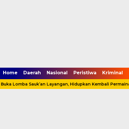
mgid.com, 522897, DIRECT, d4c29acad76ce94f
Home
Daerah
Nasional
Peristiwa
Kriminal
uka Lomba Sauk’an Layangan, Hidupkan Kembali Permainan 