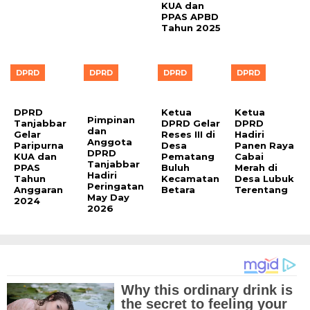
KUA dan
PPAS APBD
Tahun 2025
DPRD
DPRD
DPRD
DPRD
DPRD
Ketua
Ketua
Pimpinan
Tanjabbar
DPRD Gelar
DPRD
dan
Gelar
Reses III di
Hadiri
Anggota
Paripurna
Desa
Panen Raya
DPRD
KUA dan
Pematang
Cabai
Tanjabbar
PPAS
Buluh
Merah di
Hadiri
Tahun
Kecamatan
Desa Lubuk
Peringatan
Anggaran
Betara
Terentang
May Day
2024
2026