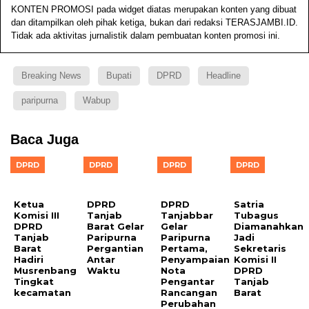
KONTEN PROMOSI pada widget diatas merupakan konten yang dibuat
dan ditampilkan oleh pihak ketiga, bukan dari redaksi TERASJAMBI.ID.
Tidak ada aktivitas jurnalistik dalam pembuatan konten promosi ini.
Breaking News
Bupati
DPRD
Headline
paripurna
Wabup
Baca Juga
DPRD
DPRD
DPRD
DPRD
Ketua
DPRD
DPRD
Satria
Komisi III
Tanjab
Tanjabbar
Tubagus
DPRD
Barat Gelar
Gelar
Diamanahkan
Tanjab
Paripurna
Paripurna
Jadi
Barat
Pergantian
Pertama,
Sekretaris
Hadiri
Antar
Penyampaian
Komisi II
Musrenbang
Waktu
Nota
DPRD
Tingkat
Pengantar
Tanjab
kecamatan
Rancangan
Barat
Perubahan