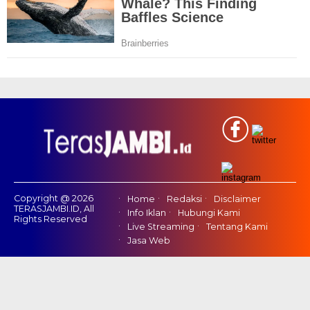
Copyright @ 2026
Home
Redaksi
Disclaimer
TERASJAMBI.ID, All
Info Iklan
Hubungi Kami
Rights Reserved
Live Streaming
Tentang Kami
Jasa Web