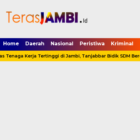
mgid.com, 522897, DIRECT, d4c29acad76ce94f
Home
Daerah
Nasional
Peristiwa
Kriminal
 Tenaga Kerja Tertinggi di Jambi, Tanjabbar Bidik SDM Berd