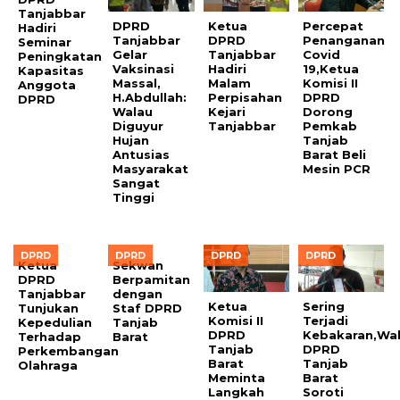
Tanjabbar
DPRD
Ketua
Percepat
Hadiri
Tanjabbar
DPRD
Penanganan
Seminar
Gelar
Tanjabbar
Covid
Peningkatan
Vaksinasi
Hadiri
19,Ketua
Kapasitas
Massal,
Malam
Komisi II
Anggota
H.Abdullah:
Perpisahan
DPRD
DPRD
Walau
Kejari
Dorong
Diguyur
Tanjabbar
Pemkab
Hujan
Tanjab
Antusias
Barat Beli
Masyarakat
Mesin PCR
Sangat
Tinggi
DPRD
DPRD
DPRD
DPRD
Ketua
Sekwan
DPRD
Berpamitan
Tanjabbar
dengan
Ketua
Sering
Tunjukan
Staf DPRD
Komisi II
Terjadi
Kepedulian
Tanjab
DPRD
Kebakaran,Wa
Terhadap
Barat
Tanjab
DPRD
Perkembangan
Barat
Tanjab
Olahraga
Meminta
Barat
Langkah
Soroti