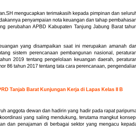
iran.SH mengucapkan terimakasih kepada pimpinan dan seluru
endakannya penyampaian nota keuangan dan tahap pembahasa
tang perubahan APBD Kabupaten Tanjung Jabung Barat tahu
uangan yang disampaikan saat ini merupakan amanah dar
ang sistem perencanaan pembangunan nasional, peratura
tahun 2019 tentang pengelolaan keuangan daerah, peratura
mor 86 tahun 2017 tentang tata cara perencanaan, pengendalia
RD Tanjab Barat Kunjungan Kerja di Lapas Kelas II B
uh anggota dewan dan hadirin yang hadir pada rapat paripurn
s koordinasi yang saling mendukung, terutama mangkut konsep
an dan penajaman di berbagai sektor yang mengacu kepad