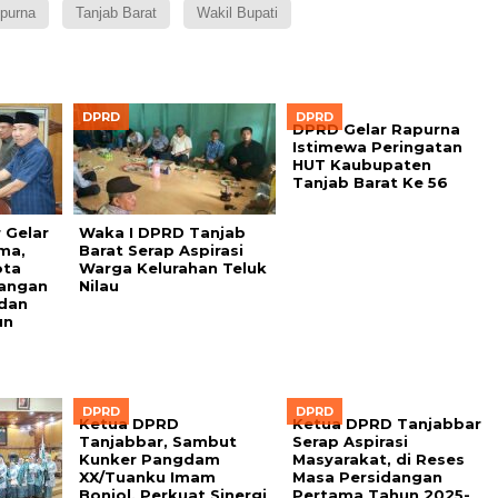
ipurna
Tanjab Barat
Wakil Bupati
DPRD
DPRD
DPRD Gelar Rapurna
Istimewa Peringatan
HUT Kaubupaten
Tanjab Barat Ke 56
 Gelar
Waka I DPRD Tanjab
ma,
Barat Serap Aspirasi
ota
Warga Kelurahan Teluk
angan
Nilau
dan
un
DPRD
DPRD
Ketua DPRD
Ketua DPRD Tanjabbar
Tanjabbar, Sambut
Serap Aspirasi
Kunker Pangdam
Masyarakat, di Reses
XX/Tuanku Imam
Masa Persidangan
Bonjol, Perkuat Sinergi
Pertama Tahun 2025-