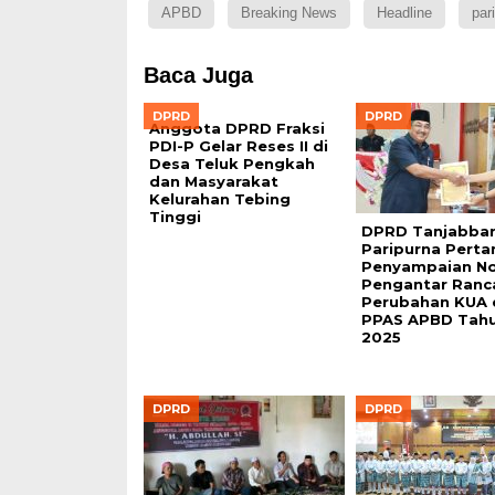
APBD
Breaking News
Headline
par
Baca Juga
DPRD
DPRD
Anggota DPRD Fraksi
PDI-P Gelar Reses II di
Desa Teluk Pengkah
dan Masyarakat
Kelurahan Tebing
Tinggi
DPRD Tanjabbar
Paripurna Perta
Penyampaian N
Pengantar Ranc
Perubahan KUA 
PPAS APBD Tah
2025
DPRD
DPRD