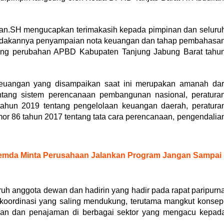
iran.SH mengucapkan terimakasih kepada pimpinan dan seluru
endakannya penyampaian nota keuangan dan tahap pembahasa
tang perubahan APBD Kabupaten Tanjung Jabung Barat tahu
uangan yang disampaikan saat ini merupakan amanah dar
ang sistem perencanaan pembangunan nasional, peratura
tahun 2019 tentang pengelolaan keuangan daerah, peratura
mor 86 tahun 2017 tentang tata cara perencanaan, pengendalia
Pemda Minta Perusahaan Jalankan Program Jangan Sampai
uh anggota dewan dan hadirin yang hadir pada rapat paripurn
s koordinasi yang saling mendukung, terutama mangkut konsep
an dan penajaman di berbagai sektor yang mengacu kepad