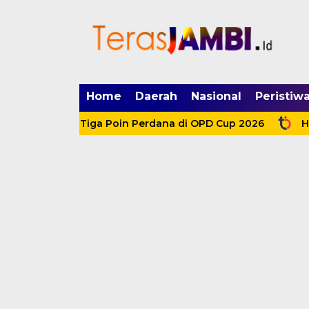
mgid.com, 522897, DIRECT, d4c29acad76ce94f
Home
Daerah
Nasional
Peristiw
ankan Tiga Poin Perdana di OPD Cup 2026
HKM dan Et