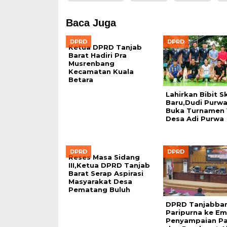
Baca Juga
DPRD
DPRD
Ketua DPRD Tanjab
Barat Hadiri Pra
Musrenbang
Kecamatan Kuala
Betara
Lahirkan Bibit Sk
Baru,Dudi Purwa
Buka Turnamen 
Desa Adi Purwa
DPRD
DPRD
Reses Masa Sidang
III,Ketua DPRD Tanjab
Barat Serap Aspirasi
Masyarakat Desa
Pematang Buluh
DPRD Tanjabbar
Paripurna ke Em
Penyampaian P