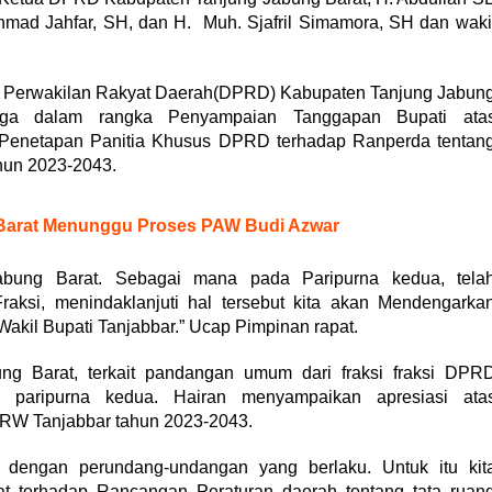
mad Jahfar, SH, dan H. Muh. Sjafril Simamora, SH dan waki
erwakilan Rakyat Daerah(DPRD) Kabupaten Tanjung Jabun
tiga dalam rangka Penyampaian Tanggapan Bupati ata
netapan Panitia Khusus DPRD terhadap Ranperda tentan
hun 2023-2043.
b Barat Menunggu Proses PAW Budi Azwar
bung Barat. Sebagai mana pada Paripurna kedua, tela
ksi, menindaklanjuti hal tersebut kita akan Mendengarka
Wakil Bupati Tanjabbar.” Ucap Pimpinan rapat.
ung Barat, terkait pandangan umum dari fraksi fraksi DPR
 paripurna kedua. Hairan menyampaikan apresiasi ata
RW Tanjabbar tahun 2023-2043.
engan perundang-undangan yang berlaku. Untuk itu kit
 terhadap Rancangan Peraturan daerah tentang tata ruan