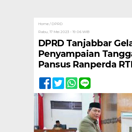
Home /
DPRD
Rabu, 17 Mei 2023 - 19:06 WIB
DPRD Tanjabbar Gela
Penyampaian Tangga
Pansus Ranperda R