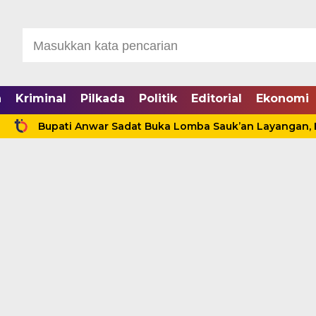
a
Kriminal
Pilkada
Politik
Editorial
Ekonomi
pati Anwar Sadat Buka Lomba Sauk’an Layangan, Hidupkan 