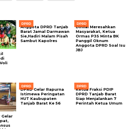
DPRD
DPRD
Anggota DPRD Tanjab
Dinilai Meresahkan
Barat Jamal Darmawan
Masyarakat, Ketua
Sie,Hadiri Malam Pisah
Ormas P3S Minta BK
Sambut Kapolres
Panggil Oknum
Anggota DPRD Soal Isu
JBJ
il
di
Voli
DPRD
DPRD
DPRD Gelar Rapurna
Ketua Fraksi PDIP
Istimewa Peringatan
DPRD Tanjab Barat
HUT Kaubupaten
Siap Menjalankan 7
Tanjab Barat Ke 56
Perintah Ketua Umum
 Gelar
pat,
ansus