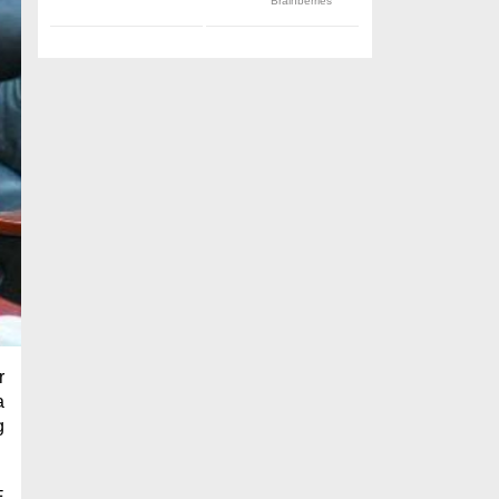
r
a
g
E