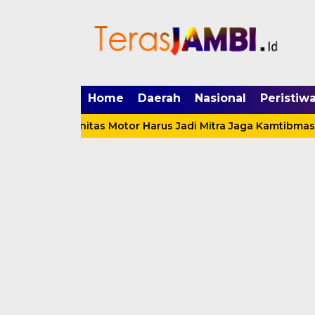
mgid.com, 522897, DIRECT, d4c29acad76ce94f
Home
Daerah
Nasional
Peristiw
 Komunitas Motor Harus Jadi Mitra Jaga Kamtibmas
Bu