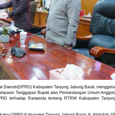
 Daerah(DPRD) Kabupaten Tanjung Jabung Barat, menggela
nyampaian Tanggapan Bupati atas Pemandangan Umum Anggot
PRD terhadap Ranperda tentang RTRW Kabupaten Tanjun
eh Ketua DPRD Kabupaten Tanjung Jabung Barat, H. Abdullah S