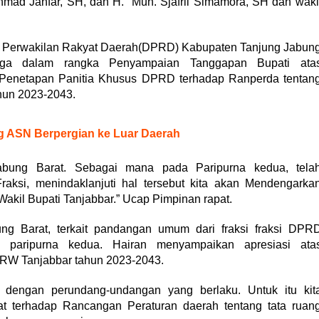
mad Jahfar, SH, dan H. Muh. Sjafril Simamora, SH dan waki
erwakilan Rakyat Daerah(DPRD) Kabupaten Tanjung Jabun
tiga dalam rangka Penyampaian Tanggapan Bupati ata
netapan Panitia Khusus DPRD terhadap Ranperda tentan
hun 2023-2043.
g ASN Berpergian ke Luar Daerah
bung Barat. Sebagai mana pada Paripurna kedua, tela
ksi, menindaklanjuti hal tersebut kita akan Mendengarka
Wakil Bupati Tanjabbar.” Ucap Pimpinan rapat.
ung Barat, terkait pandangan umum dari fraksi fraksi DPR
 paripurna kedua. Hairan menyampaikan apresiasi ata
RW Tanjabbar tahun 2023-2043.
engan perundang-undangan yang berlaku. Untuk itu kit
 terhadap Rancangan Peraturan daerah tentang tata ruan