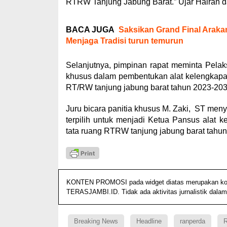
RTRW Tanjung Jabung Barat.” Ujar Hairan 
BACA JUGA
Saksikan Grand Final Arakan
Menjaga Tradisi turun temurun
Selanjutnya, pimpinan rapat meminta Pel
khusus dalam pembentukan alat kelengkapan
RT/RW tanjung jabung barat tahun 2023-203
Juru bicara panitia khusus M. Zaki, ST m
terpilih untuk menjadi Ketua Pansus alat 
tata ruang RTRW tanjung jabung barat tahu
KONTEN PROMOSI pada widget diatas merupakan konten
TERASJAMBI.ID. Tidak ada aktivitas jurnalistik dalam
Breaking News
Headline
ranperda