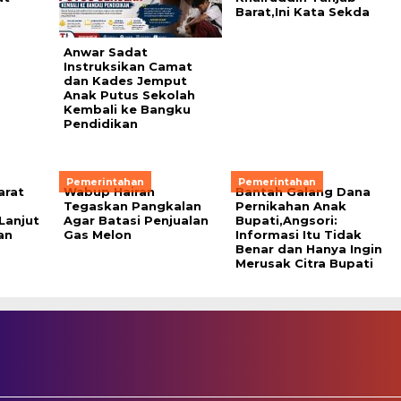
Barat,Ini Kata Sekda
Anwar Sadat
Instruksikan Camat
dan Kades Jemput
Anak Putus Sekolah
Kembali ke Bangku
Pendidikan
Pemerintahan
Pemerintahan
arat
Wabup Hairan
Bantah Galang Dana
Tegaskan Pangkalan
Pernikahan Anak
Lanjut
Agar Batasi Penjualan
Bupati,Angsori:
an
Gas Melon
Informasi Itu Tidak
Benar dan Hanya Ingin
Merusak Citra Bupati