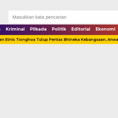
a
Kriminal
Pilkada
Politik
Editorial
Ekonomi
Tionghoa Tutup Pentas Bhineka Kebangsaan, Anwar Sadat: 