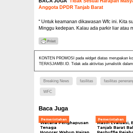
BACA JUGA
Tidak Sesuai Harapan Masya
Anggota DPDR Tanjab Barat
“ Untuk keamanan dikawasan Wfc ini. Kita su
Minggu kedepan. Kalau ada parkir liar atau
KONTEN PROMOSI pada widget diatas merupakan konten
TERASJAMBI.ID. Tidak ada aktivitas jurnalistik dalam
Breaking News
fasilitas
fasilitas penera
WFC
Baca Juga
Pemerintahan
Pemerintahan
Wacana Penghapusan
Masih Evaluasi, 
Tenaga
Tanjab Barat Ba
Honorer,Wabup Hairan
Reshuffle Pejab