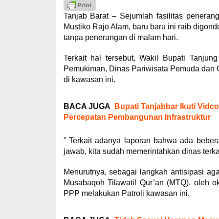
Tanjab Barat – Sejumlah fasilitas pener
Mustiko Rajo Alam, baru baru ini raib digond
tanpa penerangan di malam hari.
Terkait hal tersebut, Wakil Bupati Tanj
Pemukiman, Dinas Pariwisata Pemuda dan O
di kawasan ini.
BACA JUGA
Bupati Tanjabbar Ikuti Vid
Percepatan Pembangunan Infrastruktur
” Terkait adanya laporan bahwa ada bebera
jawab, kita sudah memerintahkan dinas terkai
Menurutnya, sebagai langkah antisipasi agar
Musabaqoh Tilawatil Qur’an (MTQ), oleh o
PPP melakukan Patroli kawasan ini.