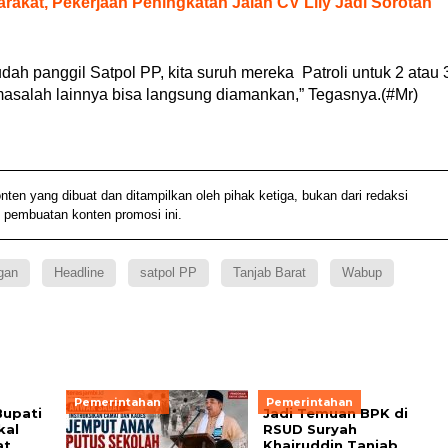
rakat, Pekerjaan Peningkatan Jalan CV Lily Jadi Sorotan
dah panggil Satpol PP, kita suruh mereka Patroli untuk 2 atau 
 masalah lainnya bisa langsung diamankan,” Tegasnya.(#Mr)
 yang dibuat dan ditampilkan oleh pihak ketiga, bukan dari redaksi
 pembuatan konten promosi ini.
ngan
Headline
satpol PP
Tanjab Barat
Wabup
Pemerintahan
Pemerintahan
Bupati
Jadi Temuan BPK di
kal
RSUD Suryah
at
Khairuddin Tanjab