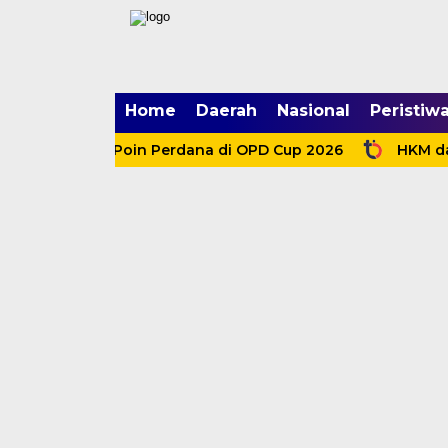
mgid.com, 522897, DIRECT, d4c29acad76ce94f
Home
Daerah
Nasional
Peristiw
n Tiga Poin Perdana di OPD Cup 2026
HKM dan Etnis 