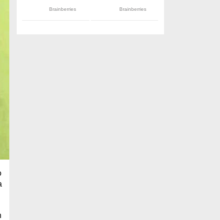
o
a
n