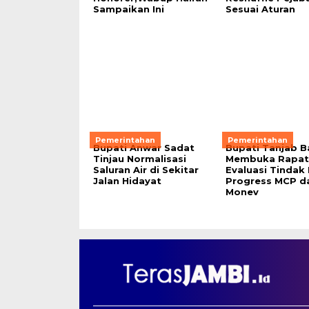
Sampaikan Ini
Sesuai Aturan
Pemerintahan
Pemerintahan
Bupati Anwar Sadat
Bupati Tanjab B
Tinjau Normalisasi
Membuka Rapat
Saluran Air di Sekitar
Evaluasi Tindak 
Jalan Hidayat
Progress MCP d
Monev