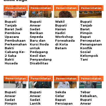
Pemerintahan
Pemerintahan
Pemerintahan
Pemerintahan
Bupati
Bupati
Wakil
Bupati
Tanjab
Anwar
Bupati
Tanjab
Barat Jadi
Sadat
Hairan
Barat
Pembina
Berikan
Hadiri
Pimpin
Upacara
Sepeda
Workshop
Rapat
Pembukaan
Baru dan
Forwakada
Percepatan
Perkemahan
Kursi Roda
di Kota
Penanganan
Bakti
untuk
Batam
Konflik
Cabang Ke-
Pedagang
Sosial
2 Saka
Kecil dan
Kelompok
Bakti
Penyandang
Tani
Husada
Disabilitas
Pemerintahan
Pemerintahan
Pemerintahan
Pemerintahan
Bupati
Bupati
Sekda
Tebar
Anwar
Anwar
Gelar
Kebaikan,
Sadat
Sadat
Rapat
Bupati
Pimpin
Lantik
Persiapan
Anwar