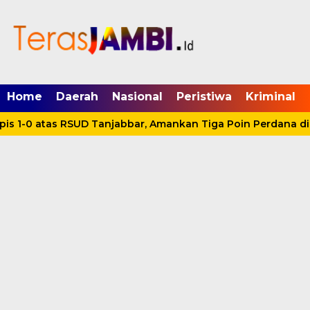
mgid.com, 522897, DIRECT, d4c29acad76ce94f
Home
Daerah
Nasional
Peristiwa
Kriminal
s 1-0 atas RSUD Tanjabbar, Amankan Tiga Poin Perdana di 