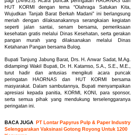
pagi (14/9/25). Acara puncak peringatan HAORNAS dan
HUT KORMI dengan tema “Olahraga Satukan Kita,
Wujudkan Tanjab Barat Berkah Madani” ini berlangsung
meriah dengan dilaksanakannya serangkaian kegiatan
seperti jalan santai, senam bersama, pemeriksaan
kesehatan gratis melalui Dinas Kesehatan, serta gerakan
pangan murah yang dilaksanakan melalui Dinas
Ketahanan Pangan bersama Bulog.
Bupati Tanjung Jabung Barat, Drs. H. Anwar Sadat, M.Ag.
didampingi Wakil Bupati, Dr. H. Katamso, S.A., S.E., M.E.,
turut hadir dan antusias mengikuti acara puncak
peringatan HAORNAS dan HUT KORMI bersama
masyarakat. Dalam sambutannya, Bupati menyampaikan
apresiasi kepada panitia, KORMI, KONI, para sponsor,
serta semua pihak yang mendukung terselenggaranya
peringatan ini.
BACA JUGA
PT Lontar Papyrus Pulp & Paper Industry
Selenggarakan Vaksinasi Gotong Royong Untuk 1200