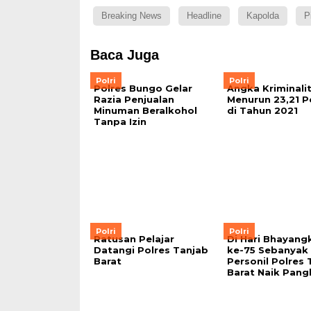
Breaking News
Headline
Kapolda
P
Baca Juga
Polri
Polri
Polres Bungo Gelar
Angka Kriminali
Razia Penjualan
Menurun 23,21 P
Minuman Beralkohol
di Tahun 2021
Tanpa Izin
Polri
Polri
Ratusan Pelajar
Di Hari Bhayang
Datangi Polres Tanjab
ke-75 Sebanyak
Barat
Personil Polres 
Barat Naik Pang