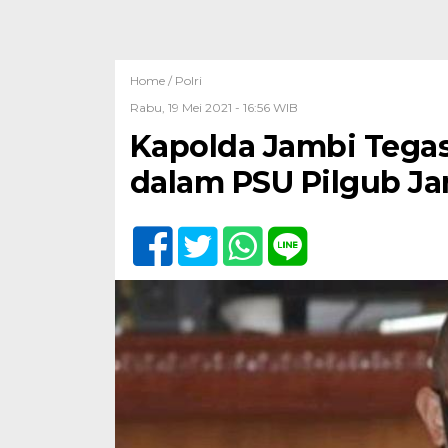
Home /
Polri
Rabu, 19 Mei 2021 - 16:56 WIB
Kapolda Jambi Tegask
dalam PSU Pilgub J