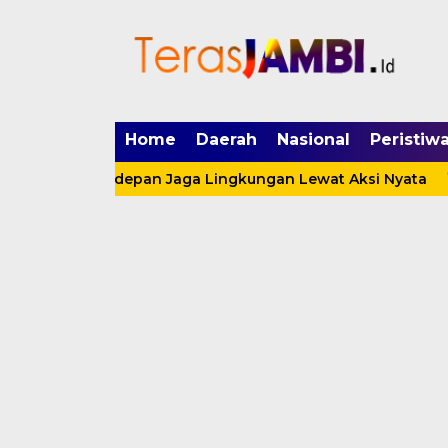
mgid.com, 522897, DIRECT, d4c29acad76ce94f
Home
Daerah
Nasional
Peristiw
rda Terdepan Jaga Lingkungan Lewat Aksi Nyata
Satp