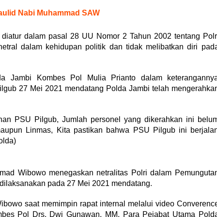
 Maulid Nabi Muhammad SAW
ah diatur dalam pasal 28 UU Nomor 2 Tahun 2002 tentang Polr
tral dalam kehidupan politik dan tidak melibatkan diri pad
a Jambi Kombes Pol Mulia Prianto dalam keteranganny
lgub 27 Mei 2021 mendatang Polda Jambi telah mengerahka
an PSU Pilgub, Jumlah personel yang dikerahkan ini belu
upun Linmas, Kita pastikan bahwa PSU Pilgub ini berjala
olda)
hmad Wibowo menegaskan netralitas Polri dalam Pemunguta
 dilaksanakan pada 27 Mei 2021 mendatang.
Wibowo saat memimpin rapat internal melalui video Converenc
ombes Pol Drs. Dwi Gunawan, MM, Para Pejabat Utama Pold