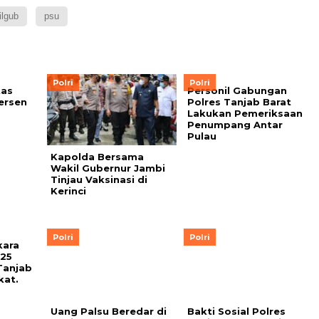
ilgub
psu
Polri
Polri
tas
Personil Gabungan
ersen
Polres Tanjab Barat
Lakukan Pemeriksaan
Penumpang Antar
Pulau
Kapolda Bersama
Wakil Gubernur Jambi
Tinjau Vaksinasi di
Kerinci
Polri
Polri
kara
Bakti Sosial Polres
 25
Tanjab Barat Bagikan
Tanjab
Sembako Pada Pasien
kat.
Covid 19 Yang
Menjalani Isolasi
Mandiri
Uang Palsu Beredar di