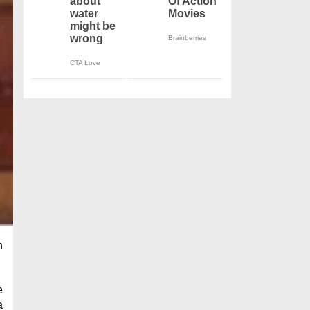
n
e
a