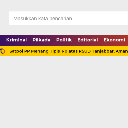
a
Kriminal
Pilkada
Politik
Editorial
Ekonomi
ol PP Menang Tipis 1-0 atas RSUD Tanjabbar, Amankan Tiga