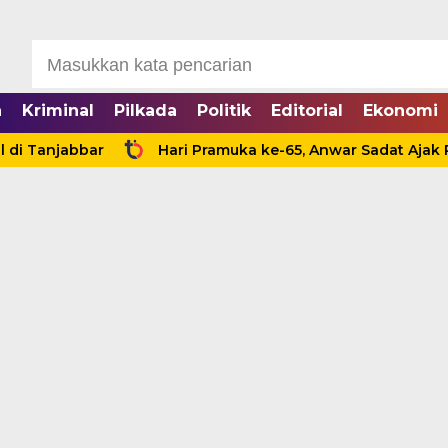
a
Kriminal
Pilkada
Politik
Editorial
Ekonomi
njabbar
Hari Pramuka ke-65, Anwar Sadat Ajak Pramu