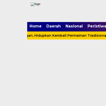
mgid.com, 522897, DIRECT, d4c29acad76ce94f
Home
Daerah
Nasional
Peristiw
 Layangan, Hidupkan Kembali Permainan Tradisional di Ta