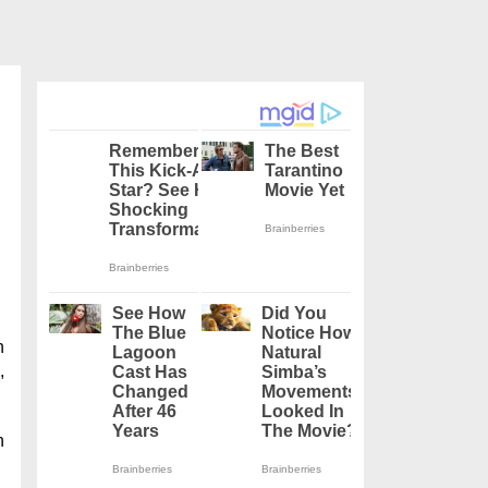
n
,
n