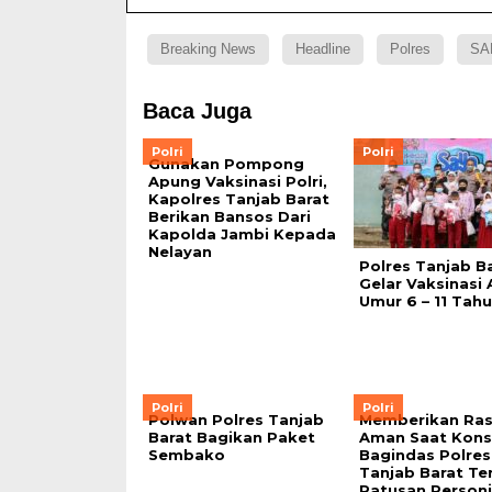
Breaking News
Headline
Polres
SA
Baca Juga
Polri
Polri
Gunakan Pompong
Apung Vaksinasi Polri,
Kapolres Tanjab Barat
Berikan Bansos Dari
Kapolda Jambi Kepada
Nelayan
Polres Tanjab B
Gelar Vaksinasi
Umur 6 – 11 Tah
Polri
Polri
Polwan Polres Tanjab
Memberikan Ra
Barat Bagikan Paket
Aman Saat Kons
Sembako
Bagindas Polres
Tanjab Barat Te
Ratusan Personi