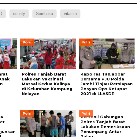
D
scurity
Sembako
vitamin
Polri
Polri
arat
Polres Tanjab Barat
Kapolres Tanjabbar
 Anak
Lakukan Vaksinasi
Bersama PJU Polda
un
Massal Kedua Kalinya
Jambi Tinjau Persiapan
di Kelurahan Kampung
Posyan Ops Ketupat
Nelayan
2021 di LLASDP
Polri
Polri
sa
Personil Gabungan
er
Polres Tanjab Barat
Lakukan Pemeriksaan
rjunkan
Penumpang Antar
l
Pulau