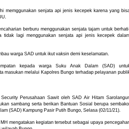
lahi memggunakan senjata api jenis kecepek karena yang bis
UU.
caharian berburu menggunakan senjata tajam untuk berhati
a tidak lagi menggunakan senjata api jenis kecepek dala
bau warga SAD untuk ikut vaksin demi keselamatan.
sempatan kepada warga Suku Anak Dalam (SAD) untu
rta masukan melalui Kapolres Bungo terhadap pelayanan publi
ecurity Perusahaan Sawit oleh SAD Air Hitam Sarolangu
ukan sambang serta berikan Bantuan Sosial berupa sembako
lam (SAD) Kampung Pasir Putih Bungo, Selasa (02/11/21).
 MH mengatakan kegiatan tersebut sebagai upaya pencegaha
di wilayah Bungo.