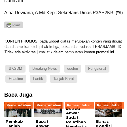
Daud Arif.
Aina Dewiana, A.Md.Kep : Sekretaris Dinas P3AP2KB. (*#)
KONTEN PROMOSI pada widget diatas merupakan konten yang dibuat
dan ditampilkan oleh pihak ketiga, bukan dari redaksi TERASJAMBI.ID.
Tidak ada aktivitas jurnalistik dalam pembuatan konten promosi ini.
BKSDM
Breaking News
eselon
Fungsional
Headline
Lantik
Tanjab Barat
Baca Juga
Pemerintahan
Pemerintahan
Pemerintahan
Pemerintahan
Bupati
Anwar
Sadat:
Pemkab
Bupati
Bahas
Pelatihan
Tanjab
Anwar
Kondisi
Membatik