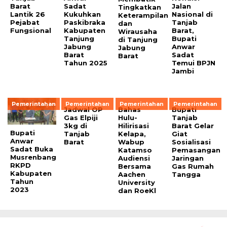
Barat
Sadat
Jalan
Tingkatkan
Lantik 26
Kukuhkan
Nasional di
Keterampilan
Pejabat
Paskibraka
Tanjab
dan
Fungsional
Kabupaten
Barat,
Wirausaha
Tanjung
Bupati
di Tanjung
Jabung
Anwar
Jabung
Barat
Sadat
Barat
Tahun 2025
Temui BPJN
Jambi
Pemerintahan
Pemerintahan
Pemerintahan
Pemerintahan
Jadwal OP
Bahas
Bupati
Gas Elpiji
Hulu-
Tanjab
3kg di
Hilirisasi
Barat Gelar
Bupati
Tanjab
Kelapa,
Giat
Anwar
Barat
Wabup
Sosialisasi
Sadat Buka
Katamso
Pemasangan
Musrenbang
Audiensi
Jaringan
RKPD
Bersama
Gas Rumah
Kabupaten
Aachen
Tangga
Tahun
University
2023
dan RoeKl