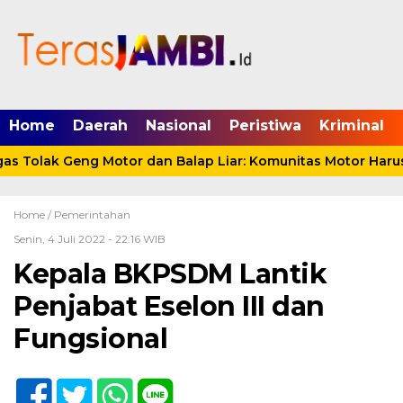
mgid.com, 522897, DIRECT, d4c29acad76ce94f
Home
Daerah
Nasional
Peristiwa
Kriminal
 Tolak Geng Motor dan Balap Liar: Komunitas Motor Harus 
Home /
Pemerintahan
Senin, 4 Juli 2022 - 22:16 WIB
Kepala BKPSDM Lantik
Penjabat Eselon III dan
Fungsional