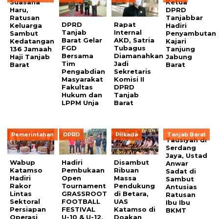
Suasana
Ketua
Haru,
DPRD
Ratusan
Tanjabbar
DPRD
Rapat
Keluarga
Hadiri
Tanjab
Internal
Sambut
Penyambutan
Barat Gelar
AKD, Satria
Kedatangan
Kajari
FGD
Tubagus
136 Jamaah
Tanjung
Bersama
Diamanahkan
Haji Tanjab
Jabung
Tim
Jadi
Barat
Barat
Pengabdian
Sekretaris
Masyarakat
Komisi II
Fakultas
DPRD
Hukum dan
Tanjab
LPPM Unja
Barat
Pemerintahan
DPRD
Pilkada
Tanjab Barat
Tausiyah di
Serdang
Jaya, Ustad
Wabup
Hadiri
Disambut
Anwar
Katamso
Pembukaan
Ribuan
Sadat di
Hadiri
Open
Massa
Sambut
Rakor
Tournament
Pendukung
Antusias
Lintas
GRASSROOT
di Betara,
Ratusan
Sektoral
FOOTBALL
UAS
Ibu Ibu
Persiapan
FESTIVAL
Katamso di
BKMT
Operasi
U-10 & U-12,
Doakan