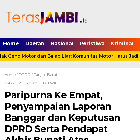
mgid.com, 522897, DIRECT, d4c29acad76ce94f
Home
Daerah
Nasional
Peristiwa
Kriminal
 Geng Motor dan Balap Liar: Komunitas Motor Harus Jadi M
Home /
DPRD
/
Tanjab Barat
Sabtu, 12 Juli 2025 - 11:01 WIB
Paripurna Ke Empat,
Penyampaian Laporan
Banggar dan Keputusan
DPRD Serta Pendapat