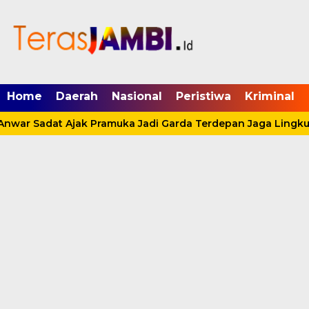
mgid.com, 522897, DIRECT, d4c29acad76ce94f
Home
Daerah
Nasional
Peristiwa
Kriminal
nwar Sadat Ajak Pramuka Jadi Garda Terdepan Jaga Lingkun