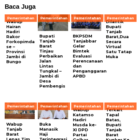
Baca Juga
Pemerintahan
Pemerintahan
Pemerintahan
Pemerintahan
Wabup
Dilantik
Hairan
Bupati
Hadiri
Tanjab
Bupati
BKPSDM
Rakor
Barat,Dua
Tanjab
Tanjabbar
Forkopimda
Secara
Barat
Gelar
se –
Virtual
Tinjau
Bimtek
Provinsi
Satu Tatap
Perbaikan
Evaluasi
Jambi di
Muka
Jalan
Perencanaan
Bungo
Lintas
dan
Tungkal –
Penganggaran
Jambi di
APBD
Desa
Pembengis
Pemerintahan
Pemerintahan
Pemerintahan
Pemerintahan
Wabup
Terkait
Katamso
Tapal
Hadiri
Batas,
Wabup
Buka
Musda ke-
Bupati
Tanjab
Manasik
XI DPD
Tanjab
Barat
Haji
Partai
Barat
Lepas Tim
Terintegrasi
Golkar
Kunker Ke