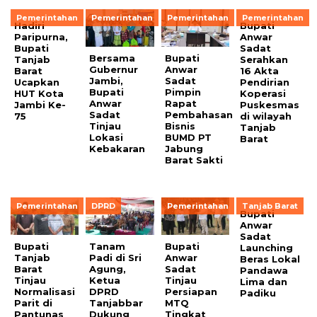
Pemerintahan
Pemerintahan
Pemerintahan
Pemerintahan
Hadiri
Bupati
Paripurna,
Anwar
Bupati
Sadat
Bersama
Bupati
Tanjab
Serahkan
Gubernur
Anwar
Barat
16 Akta
Jambi,
Sadat
Ucapkan
Pendirian
Bupati
Pimpin
HUT Kota
Koperasi
Anwar
Rapat
Jambi Ke-
Puskesmas
Sadat
Pembahasan
75
di wilayah
Tinjau
Bisnis
Tanjab
Lokasi
BUMD PT
Barat
Kebakaran
Jabung
Barat Sakti
Pemerintahan
DPRD
Pemerintahan
Tanjab Barat
Bupati
Anwar
Sadat
Bupati
Tanam
Bupati
Launching
Tanjab
Padi di Sri
Anwar
Beras Lokal
Barat
Agung,
Sadat
Pandawa
Tinjau
Ketua
Tinjau
Lima dan
Normalisasi
DPRD
Persiapan
Padiku
Parit di
Tanjabbar
MTQ
Pantunas
Dukung
Tingkat