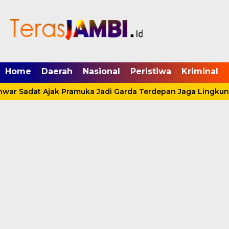
mgid.com, 522897, DIRECT, d4c29acad76ce94f
Home
Daerah
Nasional
Peristiwa
Kriminal
war Sadat Ajak Pramuka Jadi Garda Terdepan Jaga Lingkung